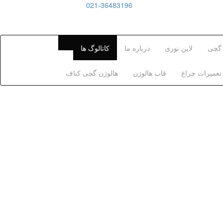
021-36483196
 گچی
لاین نوری
درباره ما
کاتالوگ ها
تعمیرات چراغ
قاب هالوژن
هالوژن گچی کناف