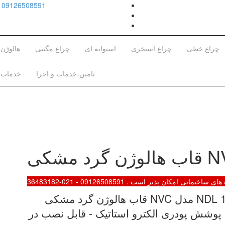
09126508591
چراغ خطی
چراغ استخری
استوانه ای
چراغ مگنتی
هالوژن
تامین،خدمات و اجرا
خدمات 
ای ساختمانی امکان پذیر است .
09126508591 - 021-36483182
قاب هالوژن گرد مشکی NVC مدل NDL 189-B - فریم به شکل دایره ای - رنگ
ا پوشش پودری الکترو استاتیک - قابل نصب در