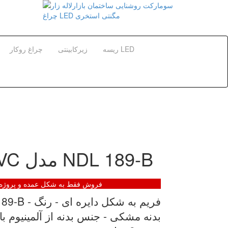
ریسه LED
زیرکابینتی
چراغ روکار
قاب هالوژن گرد مشکی NVC مدل NDL 189-B
فروش فقط به شکل عمده و پروژه ه
بدنه مشکی - جنس بدنه از آلمینیوم ب