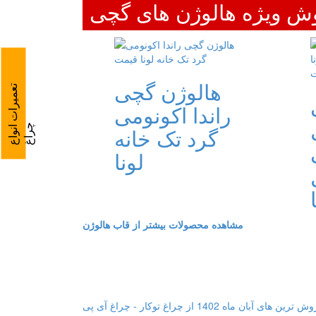
ش ویژه هالوژن های گچی
هالوژن گچی
ت
ع
م
ی
ر
ا
ت
ا
ن
و
ا
ع
ر
ا
راندا اکونومی
چ
غ
گرد تک خانه
لونا
مشاهده محصولات بیشتر از قاب هالوژن
پرفروش ترین های آبان ماه 1402 از چراغ توکار - چراغ آی پی IP ضد آب - چراغ