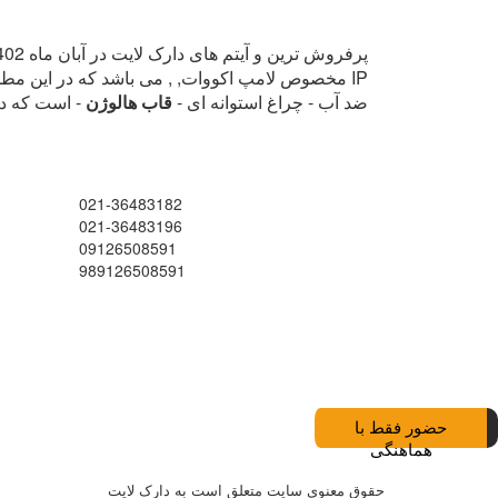
مخصوص لامپ اکووات, , می باشد که در این مطلب 
ضد آب - چراغ استوانه ای -
قاب هالوژن
- است که در
021-36483182
021-36483196
09126508591
989126508591
حضور فقط با
هماهنگی
حقوق معنوی سایت متعلق است به دارک لایت