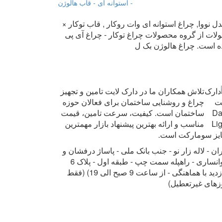
استوانه ای - قاب هالوژن -
اشر سی او بی وات مدل نووا, چراغ استوانه ای وات روکار , قاب توکار ×
ت از گروه محصولات چراغ توکار - چراغ آی پی IP
ه است. چراغ هالوژن بک ل
تلاش همکاران ما در دارک لایت تامین و تجهیز
چراغ و روشنایی ساختمان برای فعالان حوزه
ساختمان است. کیفیت، سرعت تامین، قیمت
مناسب و ارائه بهترین پیشنهاد بازار مهمترین
ایز سومارکت است.
ان - لاله زار نو - جنب بانک ملی - پاساژ درفشان و
خوانساری - راه‎پله سمت چپ - طبقه اول - پلاک 6
(بازدید با هماهنگی - از ساعت 9 صبح الی 19) (فقط
زهای غیرتعطیل)