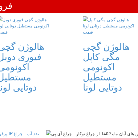
فرو
هالوژن گچی
هالوژن گچی
مگی کاپل
فیوری دوبل
اکونومی
اکونومی
مستطیل
مستطیل
دوتایی لونا
دوتایی لونا