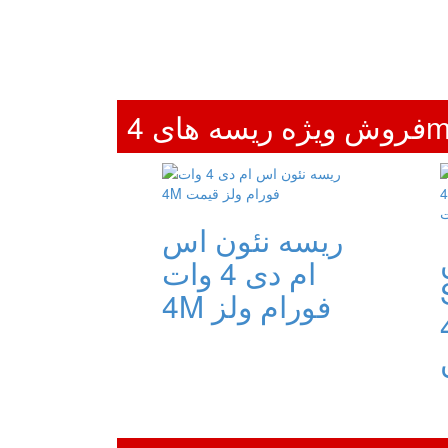
ریسه نئون اس
ام دی 4 وات
ی
4M فورام ولز
وات 4M