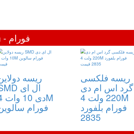
فروش ویژه ریسه های 4m - فورام
ریسه فلکسی
ریسه دولاین
گرد اس ام دی
SMD ال ا
220 ولت 4M
دی 10 
فورام بلفورد
فورام سالوین
2835