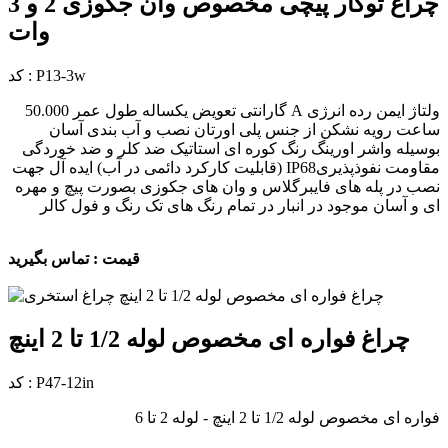
چراغ توکار پیچی مخصوص وان جکوزی 2 و 3
وات
کد : P13-3w
ولتاژ ایمن رده انرژی A گارانتی تعویض یکساله طول عمر 50.000
ساعت رویه نشکن از جنس پلی اورتان نصب و آب بندی آسان
بوسیله واشر اورینگ رنگ کوره ای استاتیک ضد کلر و ضد خوردگی
مقاومت نفوذپذیریIP68 (قابلیت کارکرد دائمی در آب) ایده آل جهت
نصب در پله های فایبرگلاس و وان های جکوزی بصورت پیچ و مهره
ای و آسان موجود در انبار در تمام رنگ های تک رنگ و فول کالر
قیمت : تماس بگیرید
چراغ فواره ای مخصوص لوله 1/2 تا 2 اینچ
کد : P47-12in
فواره ای مخصوص لوله 1/2 تا 2 اینچ - لوله 2 تا 6