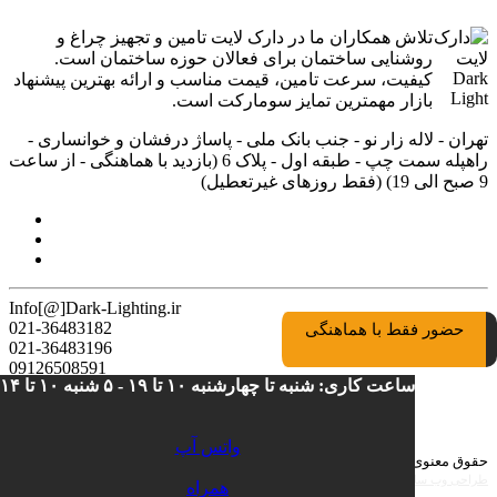
تلاش همکاران ما در دارک لایت تامین و تجهیز چراغ و
روشنایی ساختمان برای فعالان حوزه ساختمان است.
کیفیت، سرعت تامین، قیمت مناسب و ارائه بهترین پیشنهاد
بازار مهمترین تمایز سومارکت است.
تهران - لاله زار نو - جنب بانک ملی - پاساژ درفشان و خوانساری -
راه‎پله سمت چپ - طبقه اول - پلاک 6 (بازدید با هماهنگی - از ساعت
9 صبح الی 19) (فقط روزهای غیرتعطیل)
Info[@]Dark-Lighting.ir
021-36483182
حضور فقط با هماهنگی
021-36483196
09126508591
ساعت کاری: شنبه تا چهارشنبه ۱۰ تا ۱۹ - ۵ شنبه ۱۰ تا ۱۴
989126508591
واتس آپ
حقوق معنوی سایت متعلق است به دارک لایت
طراحی وب سایت و سئو
همراه