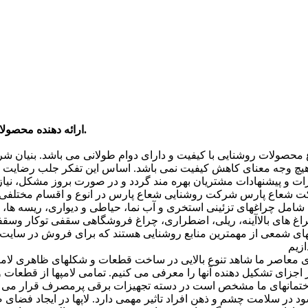
دارک لایت Dark Light ارائه دهنده محصولات برند شعاع پارس در بازار لاله زار می باشد.
ع محصولات روشنایی با کیفیت و دارای دوام طولانی می باشد. بنیان
به هیچ وجه معنای کاهش کیفیت نمی باشد. اساس این تفکر جلب رضا
نظرات و پیشنهادات مشتریان بهره مند گردد و در صورت بروز مشکل، نیا
 شعاع پارس شرکت روشنایی شعاع پارس در انوع و اقسام مختلفی تول
مل چراغهای تزئینی استخری و آب نما، حیاطی و دیواری، ریسه ها، فر
راغ های بالاآینه، ریلی، اضطراری، چراغ فروشگاهی سقفی توکار وسق
های شمعی از مهمترین منابع روشنایی هستند که برای فروش در سایت 
 معاصر ما شاهد تنوع بالایی در ساخت قطعات و شکلهای ظاهری لامپها
جزای تشکیل دهنده آنها را معرفی می کنیم. تمامی لامپها از قطعات و 
تمانهای ما مشخص است در دسته تجهیزات برقی پرمصرف قرار می گیرد.
د در سلامت چشم و ذهن افراد تاثیر مهمی دارد. لاپها در ایجاد فضای ص