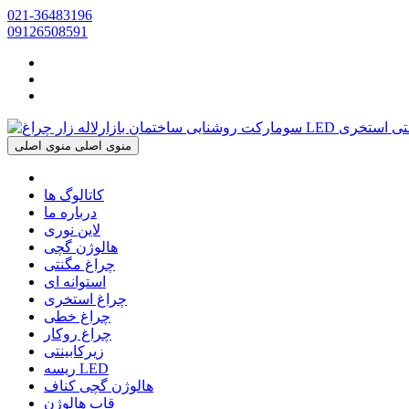
021-36483196
09126508591
منوی اصلی
منوی اصلی
کاتالوگ ها
درباره ما
لاین نوری
هالوژن گچی
چراغ مگنتی
استوانه ای
چراغ استخری
چراغ خطی
چراغ روکار
زیرکابینتی
ریسه LED
هالوژن گچی کناف
قاب هالوژن