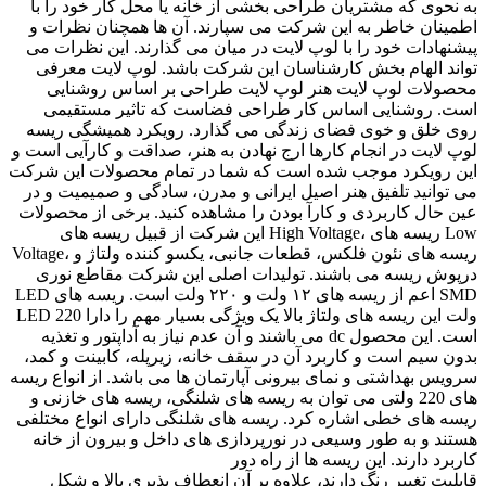
به نحوی که مشتریان طراحی بخشی از خانه یا محل کار خود را با
اطمینان خاطر به این شرکت می سپارند. آن ها همچنان نظرات و
پیشنهادات خود را با لوپ لایت در میان می گذارند. این نظرات می
تواند الهام بخش کارشناسان این شرکت باشد. لوپ لایت معرفی
محصولات لوپ لایت هنر لوپ لایت طراحی بر اساس روشنایی
است. روشنایی اساس کار طراحی فضاست که تاثیر مستقیمی
روی خلق و خوی فضای زندگی می گذارد. رویکرد همیشگی ریسه
لوپ لایت در انجام کارها ارج نهادن به هنر، صداقت و کارآیی است و
این رویکرد موجب شده است که شما در تمام محصولات این شرکت
می توانید تلفیق هنر اصیل ایرانی و مدرن، سادگی و صمیمیت و در
عین حال کاربردی و کارآ بودن را مشاهده کنید. برخی از محصولات
این شرکت از قبیل ریسه های High Voltage، ریسه های Low
Voltage، ریسه های نئون فلکس، قطعات جانبی، یکسو کننده ولتاژ و
درپوش ریسه می باشند. تولیدات اصلی این شرکت مقاطع نوری
LED اعم از ریسه های ۱۲ ولت و ۲۲۰ ولت است. ریسه های SMD
LED 220 ولت این ریسه های ولتاژ بالا یک ویژگی بسیار مهم را دارا
می باشند و آن عدم نیاز به آداپتور و تغذیه dc است. این محصول
بدون سیم است و کاربرد آن در سقف خانه، زیرپله، کابینت و کمد،
سرویس بهداشتی و نمای بیرونی آپارتمان ها می باشد. از انواع ریسه
های 220 ولتی می توان به ریسه های شلنگی، ریسه های خازنی و
ریسه های خطی اشاره کرد. ریسه های شلنگی دارای انواع مختلفی
هستند و به طور وسیعی در نورپردازی های داخل و بیرون از خانه
کاربرد دارند. این ریسه ها از راه دور
قابلیت تغییر رنگ دارند، علاوه بر آن انعطاف پذیری بالا و شکل