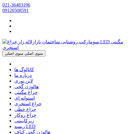
021-36483196
09126508591
منوی اصلی
منوی اصلی
کاتالوگ ها
درباره ما
لاین نوری
هالوژن گچی
چراغ مگنتی
استوانه ای
چراغ استخری
چراغ خطی
چراغ روکار
زیرکابینتی
ریسه LED
هالوژن گچی کناف