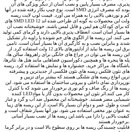
پذیری، مصرف بسیار پایین و نصب آسان از دیگر ویژگی های آن
است. نوع چیپ بکار رفته شده در آنها SMD بوده که مصرف انرژی
کم و نوردهی بالایی را به همراه می آورد. قیمت لوپ لایت ریسه
های SMD LED 12 ولت این محصولات به گونه ای طراحی شده اند
که برای کودکان هم ایمن و قابل لمس باشند. خوشبختانه نصب آن
ها بسیار آسان است. انعطاف پذیری بالایی دارند و گرمای کمی تولید
می کنند. این ریسه ها از الگوی های خم شونده یا زاویه دار تشکیل
شدند و بنابراین نصب و به کارگیری آن ها بسیار آسان است. تامین
برق این ریسه ها نباید از آداپتورهای بالای 12 ولت استفاده کرد. از
این ریسه ها می توان در چراغ های خانگی برای راهروها، سالن ها،
پله ها پنجره ها و همچنین دکوراسیون فضاهایی مانند هتل ها، تئاترها،
باشگاه ها، مراکز خرید، جشنواره ها و نمایش ها استفاده کرد. ریسه
های نئون فلکس ریسه های نئون فلکسی از جدیدترین و پیشرفته
ترین انواع ریسه های شلنگی هستند که بیشتر برای تزیین و
نورپردازی نمای داخلی و بیرونی ساختمان ها استفاده می شود. این
ریسه ها از رنگ صاف و کم نوری برخوردار می شوند که با کنترل
کننده LEDکار می کنند.اثر نئون این محصولات بدون گاز یا مواد
شیمیایی مضر هستند. خوشبختانه این محصول ضد آب و گرد و غبار
است و طول عمر و دوام آن بسیار بالا است. از این ریسه های زیبا
به عنوان نور مخفی استفاده می شود. نور آنها بسیار شفاف است و
کیفیت بالایی را دارا می باشد.این ریسه ها از نصب بسیار آسانی
برخوردار هستند.
قابلیت چسبندگی ریسه ها بر روی سطوح بالا است و در برابر گرما