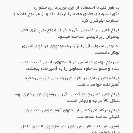
به طور کلی با استفاده از این نورپردازی می­توان
دکوراسیون­های فضای محیط را ارتقاء داد و از هر نوع حادثه و
خسارت جلوگیری کرد.
چراغ خطی زیر کابینتی یکی دیگر از انواع نورپرازی خطی
به­عنوان زیرکابینتی شناخته می­شود.
به نوعی می­توان آن را از زیرمجموعه­های چراغ­های لاینری
توکار دانست.
این نوع به­صورت مخفی در قسمت­های پایینی کابینت نصب
شده و می­تواند جلوه متفاوتی را به آشپزخانه ببخشد.
چراکه تاثیر زیادی در افزایش روشنایی و زیبایی محیط
آشپزخانه خواهد داشت.
چراغ خطی کنجی چراغ کنجی یکی از روش­های نورپردازی به­
شکل 90 درجه و روکار است.
چراغ زیرکابینتی کنجی از بدنه­ای آلومینیومی با دیفیوزر
کلیکی ساخته شده­است.
همین امر باعث افزایش طول عمر ماژول­های ال­ای­دی داخل
چراغ خواهد شد.