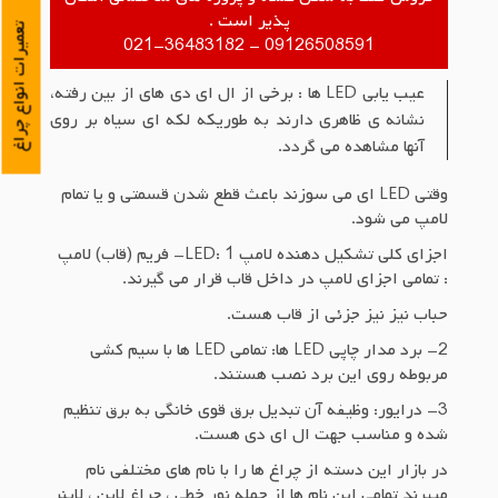
پذیر است .
تعمیرات انواع چراغ
09126508591 - 021-36483182
عیب یابی LED ها : برخی از ال ای دی های از بین رفته،
نشانه ی ظاهری دارند به طوریکه لکه ای سیاه بر روی
آنها مشاهده می گردد.
وقتی LED ای می سوزند باعث قطع شدن قسمتی و یا تمام
لامپ می شود.
اجزای کلی تشکیل دهنده لامپ LED: 1- فریم (قاب) لامپ
: تمامی اجزای لامپ در داخل قاب قرار می گیرند.
حباب نیز نیز جزئی از قاب هست.
2- برد مدار چاپی LED ها: تمامی LED ها با سیم کشی
مربوطه روی این برد نصب هستند.
3- درایور: وظیفه آن تبدیل برق قوی خانگی به برق تنظیم
شده و مناسب جهت ال ای دی هست.
در بازار این دسته از چراغ ها را با نام های مختلفی نام
میبرند تمامی این نام ها از جمله نور خطی ، چراغ لاین ، لاینر