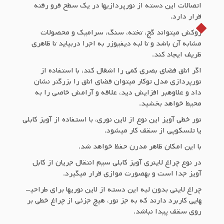
اتصالات این دسته از نورپردازی­ها در یک سطح فرو رفته
قرار دارد.
روکش می­تواند گچ، تخته، سنگ، سرامیک و محصولات
مشابه آن باشد و تا لبه دیفیوزر به اجرا دربیاید تا ظاهری
ظریف ایجاد کند.
اگر اتاق فضای بصری کمی را اشغال کند، با استفاده از
نورپردازی مدل توکار می­توان فضای اتاق را بزرگ­تر نشان
داد و علاوه­بر افزایش دید، علاقه و آرامش خاصی را به
محیط خواهد بخشید.
نور خطی آویز این نوع از لاین نوری، با استفاده از آویز کابلی
یا تلسکوپی از سقف کار می­شود.
با این امکان ظاهر مدرن حفظ خواهد شد.
در نوع چراغ لاینری آویز کابلی سیم انتقال جریان از کابل
آویز جدا است و به­صورت موازی قرار می­گیرد.
چراغ لاینی بدون لبه این دسته از لاین نوری­ها برای طراحی­
هایی کاربرد دارند که به جز نور، هیچ جزئی از چراغ خطی بر
روی سقف پیدا نباشد.