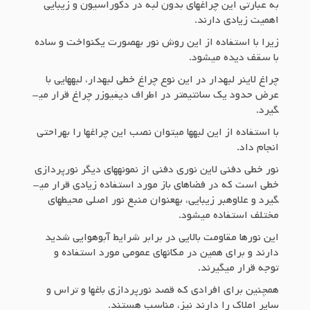
به عبارتی این چراغ­های بدون لبه در دکوراسیون و زیبایی
اهمیت زیادی دارند.
زیرا با استفاده از این روش نور به­صورت یکنواخت و ساده
با سقف دیده می­شود.
چراغ لاینر لبه­دار در این نوع چراغ خطی لبه­دار، لبه­هایی با
عرض حدود یک سانتی­متر در اطراف دیفیوزر چراغ قرار می­
گیرد.
با استفاده از این لبه­ها می­توان نصب این چراغ­ها را به­راحتی
انجام داد.
نور خطی دفنی لاین نوری دفنی از نمونه­های دیگر نورپردازی
خطی است که در فضاهای باز مورد استفاده زیادی قرار می­
گیرد و علاوه­بر زیبایی، به­عنوان منبع نور اصلی محیط­­های
مختلف استفاده می­شود.
این نورها مقاومت بالایی در برابر شرایط آب­و­هوایی شدید
دارند و برای همین در مکان­های عمومی مورد استفاده و
توجه قرار می­گیرند.
همچنین برای افرادی که قصد نورپردازی باغ­ها و تراس و
سایر املاک را دارند نیز، مناسب هستند.