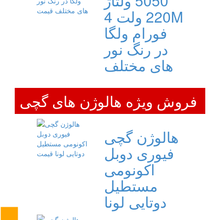
5050 ولتاژ
220 ولت 4M
فورام ولگا
در رنگ نور
های مختلف
فروش ویژه هالوژن های گچی
هالوژن گچی
فیوری دوبل
اکونومی
مستطیل
دوتایی لونا