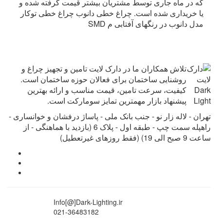
که در ماه جاری توسط مشتریان بیشتر قیمت گرفته شده و
یا خریداری شده است. چراغ خطی دانوب چراغ خطی توکار
SMD مدل دانوب در رنگهای آفتابی م
تلاش همکاران ما در دارک لایت تامین و تجهیز چراغ و
روشنایی ساختمان برای فعالان حوزه ساختمان است.
کیفیت، سرعت تامین، قیمت مناسب و ارائه بهترین
پیشنهاد بازار مهمترین تمایز سومارکت است.
تهران - لاله زار نو - جنب بانک ملی - پاساژ درفشان و خوانساری -
راه‎پله سمت چپ - طبقه اول - پلاک 6 (بازدید با هماهنگی - از
ساعت 9 صبح الی 19) (فقط روزهای غیرتعطیل)
Info[@]Dark-Lighting.ir
021-36483182