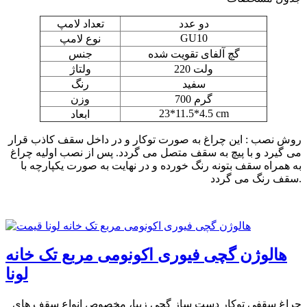
دو عدد
تعداد لامپ
GU10
نوع لامپ
گچ آلفای تقویت شده
جنس
220 ولت
ولتاژ
سفید
رنگ
700 گرم
وزن
23*11.5*4.5 cm
ابعاد
روش نصب : این چراغ به صورت توکار و در داخل سقف کاذب قرار
می گیرد و با پیچ به سقف متصل می گردد. پس از نصب اولیه چراغ
به همراه سقف بتونه رنگ خورده و در نهایت به صورت یکپارچه با
سقف رنگ می گردد.
هالوژن گچی فیوری اکونومی مربع تک خانه
لونا
چراغ سقفی توکار دست ساز گچی زیبا، مخصوص انواع سقف های