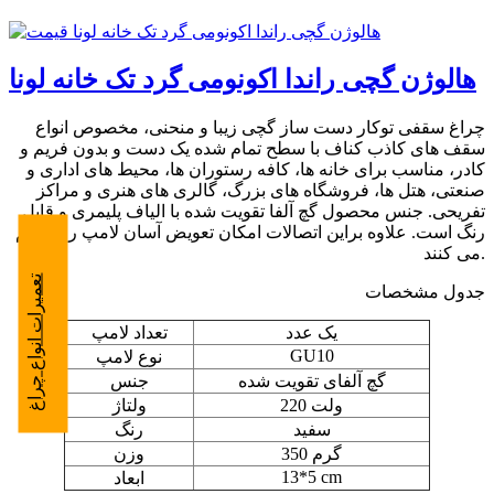
هالوژن گچی راندا اکونومی گرد تک خانه لونا
چراغ سقفی توکار دست ساز گچی زیبا و منحنی، مخصوص انواع
سقف های کاذب کناف با سطح تمام شده یک دست و بدون فریم و
کادر، مناسب برای خانه ها، کافه رستوران ها، محیط های اداری و
صنعتی، هتل ها، فروشگاه های بزرگ، گالری های هنری و مراکز
تفریحی. جنس محصول گچ آلفا تقویت شده با الیاف پلیمری و قابل
رنگ است. علاوه براین اتصالات امکان تعویض آسان لامپ را فراهم
می کنند.
تعمیرات انواع چراغ
جدول مشخصات
یک عدد
تعداد لامپ
GU10
نوع لامپ
گچ آلفای تقویت شده
جنس
220 ولت
ولتاژ
سفید
رنگ
350 گرم
وزن
13*5 cm
ابعاد