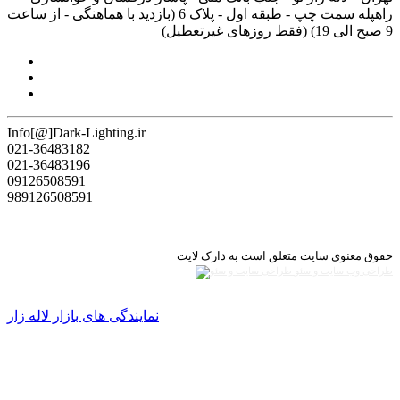
راه‎پله سمت چپ - طبقه اول - پلاک 6 (بازدید با هماهنگی - از ساعت
9 صبح الی 19) (فقط روزهای غیرتعطیل)
Info[@]Dark-Lighting.ir
021-36483182
021-36483196
09126508591
989126508591
حقوق معنوی سایت متعلق است به دارک لایت
طراحی وب سایت و سئو
نمایندگی های بازار لاله زار