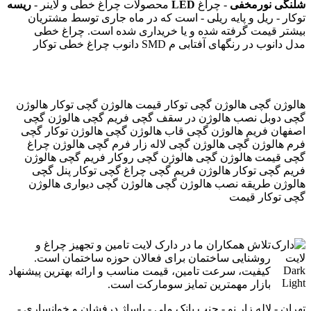
ریسه LED شلنگی نورمخفی
- چراغ
محصولات چراغ خطی و لاینر -
توکار - ریل و پایه ریلی - است که در ماه جاری توسط مشتریان
بیشتر قیمت گرفته شده و یا خریداری شده است. چراغ خطی
دانوب چراغ خطی توکار SMD مدل دانوب در رنگهای آفتابی م
هالوژن گچی هالوژن گچی توکار قیمت هالوژن گچی توکار هالوژن
گچی دوبل نصب هالوژن در سقف گچی فریم گچی هالوژن گچی
اصفهان فریم هالوژن گچی قاب هالوژن گچی هالوژن توکار گچی
فرم هالوژن گچی هالوژن گچی لاله زار فرم گچی هالوژن چراغ
گچی قیمت هالوژن گچی هالوژن گچی روکار فریم گچی هالوژن
فریم گچی توکار هالوژن فریم گچی چراغ گچی توکار پنل گچی
هالوژن طریقه نصب هالوژن گچی هالوژن گچی دیواری هالوژن
گچی توکار قیمت
تلاش همکاران ما در دارک لایت تامین و تجهیز چراغ و
روشنایی ساختمان برای فعالان حوزه ساختمان است.
کیفیت، سرعت تامین، قیمت مناسب و ارائه بهترین پیشنهاد
بازار مهمترین تمایز سومارکت است.
تهران - لاله زار نو - جنب بانک ملی - پاساژ درفشان و خوانساری -