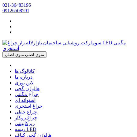
021-36483196
09126508591
منوی اصلی
منوی اصلی
کاتالوگ ها
درباره ما
لاین نوری
هالوژن گچی
چراغ مگنتی
استوانه ای
چراغ استخری
چراغ خطی
چراغ روکار
زیرکابینتی
ریسه LED
هالوژن گچی کناف