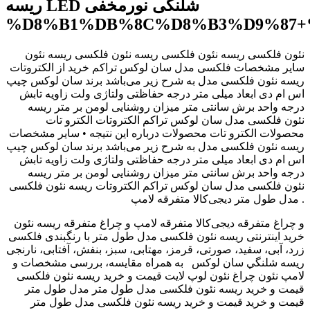
ریسه LED شلنگی نورمخفی
%D8%B1%DB%8C%D8%B3%D9%87+
نئون فلکسی ریسه نئون فلکسی ریسه نئون فلکسی ‫ریسه نئون
فلکسی مدل سان لوکس تراکم خرید از الکتروتات‬‎ سایر مشخصات
ریسه نئون فلکسی مدل به شرح زیر می‌باشد برند سان لوکس چیپ
اس ام دی ابعاد میلی متر درجه حفاظتی ولتاژی ولت زاویه تابش
درجه واحد برش سانتی متر میزان روشنایی لومن بر متر ریسه
نئون فلکسی مدل سان لوکس تراکم الکتروتات الکترو تات
محصولات الکترو تات محصولات درباره این نتیجه • سایر مشخصات
ریسه نئون فلکسی مدل به شرح زیر می‌باشد برند سان لوکس چیپ
اس ام دی ابعاد میلی متر درجه حفاظتی ولتاژی ولت زاویه تابش
درجه واحد برش سانتی متر میزان روشنایی لومن بر متر ریسه
نئون فلکسی مدل سان لوکس تراکم الکتروتات ریسه نئون فلکسی
مدل طول متر دیجی‌کالا متفرقه لامپ .
و چراغ متفرقه دیجی‌کالا متفرقه لامپ و چراغ متفرقه ‫ریسه نئون
فلکسی ‬‎ خرید اینترنتی ریسه نئون فلکسی مدل طول متر با رنگبندی
زرد، آبی، سفید، صورتی، قرمز، مهتابی، سبز، بنفش، آفتابی، نارنجی
به همراه مقایسه، بررسی مشخصات و ‎ ريسه شلنگي سان لوكس
لامپ نئون چراغ نئون لوپ لايت ‫قیمت و خرید ریسه نئون فلکسی
مدل طول متر‬‎ قیمت و خرید ریسه نئون فلکسی مدل طول متر
‫قیمت و خرید ریسه نئون فلکسی مدل طول متر‬‎ قیمت و خرید