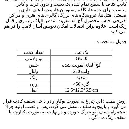
کاذب کناف با سطح تمام شده یک دست و بدون فریم و کادر،
مناسب برای خانه ها، کافه رستوران ها، محیط های اداری و
صنعتی، هتل ها، فروشگاه های بزرگ، گالری های هنری و مراکز
تفریحی. جنس محصول گچ آلفا تقویت شده با الیاف پلیمری و قابل
رنگ است. علاوه براین اتصالات امکان تعویض آسان لامپ را فراهم
می کنند.
جدول مشخصات
یک عدد
تعداد لامپ
GU10
نوع لامپ
گچ آلفای تقویت شده
جنس
220 ولت
ولتاژ
سفید
رنگ
450 گرم
وزن
12.5*12.5*6.5 cm
ابعاد
روش نصب : این چراغ به صورت توکار و در داخل سقف کاذب قرار
می گیرد و با پیچ به سقف متصل می گردد. پس از نصب اولیه چراغ
به همراه سقف بتونه رنگ خورده و در نهایت به صورت یکپارچه با
سقف رنگ می گردد.