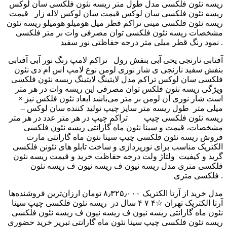
ریسه نئون فلکسی مدل طول متر ‫ریسه نئون فلکسی سان لوکس
قیمت‬‎ ریسه نئون فلکسی سان لوکس قیمت سان لوکس لاله زار
ریسه نئون فلکسی مینی تراکم قطر میل هومیلو هومیلو ‫ریسه نئون
فلکسی ‬‎ مشخصات ریسه نئون فلکسی توان مصرفی وات بر متر
نمود رنگ قطر میلی متر درجه حفاظتی نور سفید .
آفتابی نارنجی یخی آبی بنفش رول تراکم لامپ رنگ نور آبی آفتابی
بنفش سفید نارنجی ی شار نوری لومن نوع لامپ اس ام دی نئون
فلکسی سان لوکس تراکم مدل لایتینگ لایتینگ ‫ریسه نئون فلکسی ‬‎
ویژگی ریسه نئون فلکس توان مصرفی این ریسه وات در هر متر
است شار نوری آن لومن بر متر می‌باشد ابعاد نئون فلکس نیز ×
میلی متر طول ریسه متر سایز چیپ تولید کننده سان لوکس –
تراکم چیپ در هر متر عدد در هر متر ‎ ‎ ‎ ریسه نئون فلکسی چیپ
سینا نئون ماه گارانتی ‫ریسه نئون فلکسی ‬‎ مشخصات، قیمت و
فروش ریسه نئون فلکسی چیپ سینا نئون ماه گارانتی مارت
الکتریک مناسب برای نورپردازی و ساخت تابلو های نئونن فلکسی
گرید و کیفیت ولتاژ ولت درجه حفاظت خرید و قیمت ریسه نئون
فلکسی متری مدل ریسه نیون ف ریسه نیون ف ریسه نئون
فلکسی متری .
مدل خرید از آرتا الکتریک ۸٫۳۲۵٫۰۰۰ تومان ارزان‌ترین فروشنده‌ها
آرتا الکتریک تهران ☆۴ ۷ ۴ سال در ریسه نئون فلکسی چیپ سینا
نئون ماه گارانتی ریسه نیون ف ریسه نیون ف ‫ریسه نئون فلکسی ‬‎
ریسه نئون فلکسی چیپ سینا نئون ماه گارانتی تبریز خرید حضوری