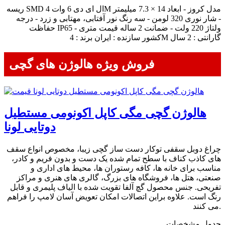
ریسه SMD ال ای دی 6 وات 4M مدل کروز - ابعاد 14 × 7.3 میلیمتر
- شار نوری 320 لومن - سه رنگ نور آفتابی، مهتابی و زرد - درجه
حفاظت IP65 - ولتاژ 220 ولت - ضمانت 2 ساله قیمت متری
کشور سازنده : ایران برند : 4M گارانتی : 2 سال
فروش ویژه هالوژن های گچی
هالوژن گچی مگی کاپل اکونومی مستطیل
دوتایی لونا
چراغ دوبل سقفی توکار دست ساز گچی زیبا، مخصوص انواع سقف
های کاذب کناف با سطح تمام شده یک دست و بدون فریم و کادر،
مناسب برای خانه ها، کافه رستوران ها، محیط های اداری و
صنعتی، هتل ها، فروشگاه های بزرگ، گالری های هنری و مراکز
تفریحی. جنس محصول گچ آلفا تقویت شده با الیاف پلیمری و قابل
رنگ است. علاوه براین اتصالات امکان تعویض آسان لامپ را فراهم
می کنند.
جدول مشخصات