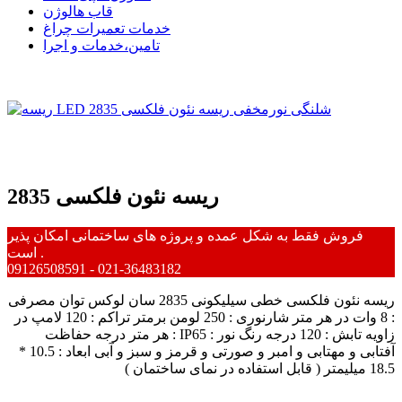
قاب هالوژن
خدمات تعمیرات چراغ
تامین،خدمات و اجرا
ریسه نئون فلکسی 2835
فروش فقط به شکل عمده و پروژه های ساختمانی امکان پذیر
است .
09126508591 - 021-36483182
ریسه نئون فلکسی خطی سیلیکونی 2835 سان لوکس توان مصرفی
: 8 وات در هر متر شارنوری : 250 لومن برمتر تراکم : 120 لامپ در
هر متر درجه حفاظت : IP65 زاویه تابش : 120 درجه رنگ نور :
آفتابی و مهتابی و امبر و صورتی و قرمز و سبز و آبی ابعاد : 10.5 *
18.5 میلیمتر ( قابل استفاده در نمای ساختمان )