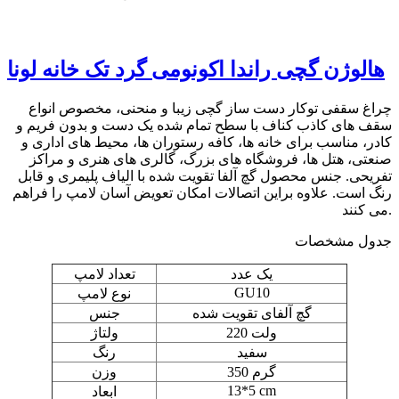
هالوژن گچی راندا اکونومی گرد تک خانه لونا
چراغ سقفی توکار دست ساز گچی زیبا و منحنی، مخصوص انواع
سقف های کاذب کناف با سطح تمام شده یک دست و بدون فریم و
کادر، مناسب برای خانه ها، کافه رستوران ها، محیط های اداری و
صنعتی، هتل ها، فروشگاه های بزرگ، گالری های هنری و مراکز
تفریحی. جنس محصول گچ آلفا تقویت شده با الیاف پلیمری و قابل
رنگ است. علاوه براین اتصالات امکان تعویض آسان لامپ را فراهم
می کنند.
جدول مشخصات
یک عدد
تعداد لامپ
GU10
نوع لامپ
گچ آلفای تقویت شده
جنس
220 ولت
ولتاژ
سفید
رنگ
350 گرم
وزن
13*5 cm
ابعاد