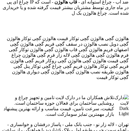
چراغ آی پی IP ضد آب - چراغ استوانه ای -
قاب هالوژن
- است که
در ماه جاری توسط مشتریان بیشتر قیمت گرفته شده و یا خریداری
شده است. چراغ هالوژن بک ل
هالوژن گچی هالوژن گچی توکار قیمت هالوژن گچی توکار هالوژن
گچی دوبل نصب هالوژن در سقف گچی فریم گچی هالوژن گچی
اصفهان فریم هالوژن گچی قاب هالوژن گچی هالوژن توکار گچی
فرم هالوژن گچی هالوژن گچی لاله زار فرم گچی هالوژن چراغ
گچی قیمت هالوژن گچی هالوژن گچی روکار فریم گچی هالوژن
فریم گچی توکار هالوژن فریم گچی چراغ گچی توکار پنل گچی
هالوژن طریقه نصب هالوژن گچی هالوژن گچی دیواری هالوژن
گچی توکار قیمت
تلاش همکاران ما در دارک لایت تامین و تجهیز چراغ و
روشنایی ساختمان برای فعالان حوزه ساختمان است.
کیفیت، سرعت تامین، قیمت مناسب و ارائه بهترین پیشنهاد
بازار مهمترین تمایز سومارکت است.
تهران - لاله زار نو - جنب بانک ملی - پاساژ درفشان و خوانساری -
راه‎پله سمت چپ - طبقه اول - پلاک 6 (بازدید با هماهنگی - از ساعت