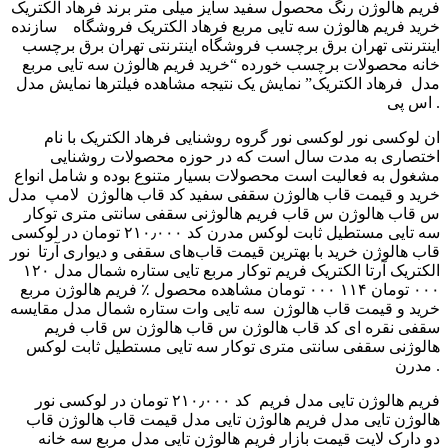
فریم هالوژن رنگ محصول سفید سایز میلی متر برند فرهاد الکتریک
سازنده ‎ خرید فریم هالوژن سه تایی مربع فرهاد الکتریک فروشگاه
اینترنتی تهران برق برچسب فروشگاه اینترنتی تهران برق برچسب
خانه محصولات برچسب خورده “خرید فریم هالوژن سه تایی مربع
فرهاد الکتریک” نمایش یک نتیجه مشاهده فیلترها نمایش مدل ‎ مدل
اس پی .
ان لوکسی نور لوکسی نور گروه روشنایی فرهاد الکتریک با نام
اختصاری به مدت سال است که در حوزه محصولات روشنایی
مشغول به فعالیت است محصولات بسیار متنوع بوده و شامل انواع
لامپ مدل ‎ خرید و قیمت قاب هالوژن سقفی سفید کد قاب هالوژن
س قاب هالوژن س قاب فریم هالوژنی سقفی سانتی متری توکار
سه تایی مستطیل ثابت لوکس مدرن کد ۲۱۰٫۰۰۰ تومان در لوکسی
نور ‎ قاب هالوژن خرید با بهترین قیمت قاب‌های سقفی و دیواری آرتا
الکتریک آرتا الکتریک فریم توکار مربع تایی ستاره شمال مدل ۱۲۰
۰۰۰ تومان ۱۱۴ ۰۰۰ تومان مشاهده محصول ٪ فریم هالوژن مربع
سه تایی وات ستاره شمال مدل مقایسه ‎ خرید و قیمت قاب هالوژن
سقفی نقره ای کد قاب هالوژن س قاب هالوژن س قاب فریم
هالوژنی سقفی سانتی متری توکار سه تایی مستطیل ثابت لوکس
مدرن .
کد ۲۱۰٫۰۰۰ تومان در لوکسی نور ‎ فریم هالوژن تایی مدل فریم
هالوژن تایی مدل فریم هالوژن تایی مدل قیمت قاب هالوژن قاب
دو دارک لایت قیمت بازار فریم هالوژن تایی مدل مربع سه خانه