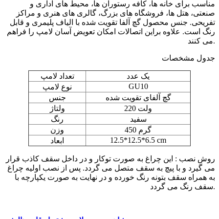
مناسب برای خانه ها، کافه رستوران ها، محیط های اداری و
صنعتی، هتل ها، فروشگاه های بزرگ، گالری های هنری و مراکز
تفریحی. جنس محصول گچ آلفا تقویت شده با الیاف پلیمری و قابل
رنگ است. علاوه براین اتصالات امکان تعویض آسان لامپ را فراهم
می کنند.
جدول مشخصات
یک عدد
تعداد لامپ
GU10
نوع لامپ
گچ آلفای تقویت شده
جنس
220 ولت
ولتاژ
سفید
رنگ
450 گرم
وزن
12.5*12.5*6.5 cm
ابعاد
روش نصب : این چراغ به صورت توکار و در داخل سقف کاذب قرار
می گیرد و با پیچ به سقف متصل می گردد. پس از نصب اولیه چراغ
به همراه سقف بتونه رنگ خورده و در نهایت به صورت یکپارچه با
سقف رنگ می گردد.