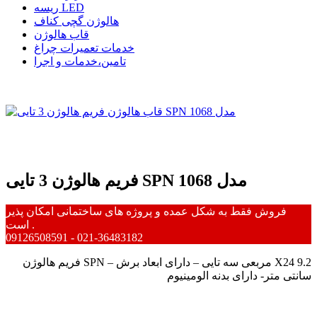
ریسه LED
هالوژن گچی کناف
قاب هالوژن
خدمات تعمیرات چراغ
تامین،خدمات و اجرا
فریم هالوژن 3 تایی SPN مدل 1068
فروش فقط به شکل عمده و پروژه های ساختمانی امکان پذیر
است .
09126508591 - 021-36483182
فریم هالوژن SPN – مربعی سه تایی – دارای ابعاد برش X24 9.2
سانتی متر- دارای بدنه الومینیوم