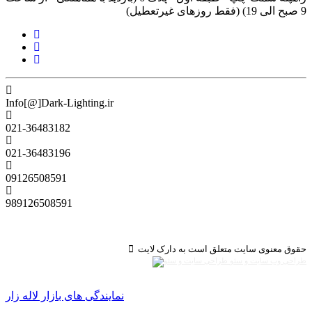
9 صبح الی 19) (فقط روزهای غیرتعطیل)
Info[@]Dark-Lighting.ir
021-36483182
021-36483196
09126508591
989126508591
حقوق معنوی سایت متعلق است به دارک لایت
طراحی وب سایت و سئو
نمایندگی های بازار لاله زار