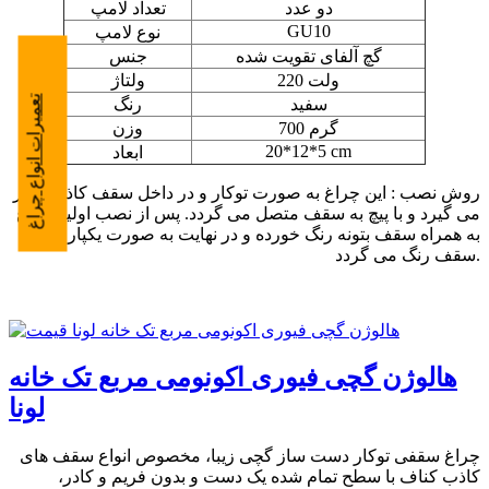
دو عدد
تعداد لامپ
GU10
نوع لامپ
گچ آلفای تقویت شده
جنس
220 ولت
ولتاژ
تعمیرات انواع چراغ
سفید
رنگ
700 گرم
وزن
20*12*5 cm
ابعاد
روش نصب : این چراغ به صورت توکار و در داخل سقف کاذب قرار
می گیرد و با پیچ به سقف متصل می گردد. پس از نصب اولیه چراغ
به همراه سقف بتونه رنگ خورده و در نهایت به صورت یکپارچه با
سقف رنگ می گردد.
هالوژن گچی فیوری اکونومی مربع تک خانه
لونا
چراغ سقفی توکار دست ساز گچی زیبا، مخصوص انواع سقف های
کاذب کناف با سطح تمام شده یک دست و بدون فریم و کادر،