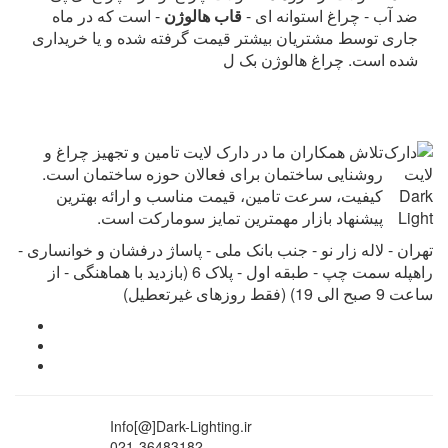
ضد آب - چراغ استوانه ای -
قاب هالوژن
- است که در ماه
جاری توسط مشتریان بیشتر قیمت گرفته شده و یا خریداری
شده است. چراغ هالوژن بک ل
تلاش همکاران ما در دارک لایت تامین و تجهیز چراغ و
روشنایی ساختمان برای فعالان حوزه ساختمان است.
کیفیت، سرعت تامین، قیمت مناسب و ارائه بهترین
پیشنهاد بازار مهمترین تمایز سومارکت است.
تهران - لاله زار نو - جنب بانک ملی - پاساژ درفشان و خوانساری -
راه‎پله سمت چپ - طبقه اول - پلاک 6 (بازدید با هماهنگی - از
ساعت 9 صبح الی 19) (فقط روزهای غیرتعطیل)
Info[@]Dark-Lighting.ir
021-36483182