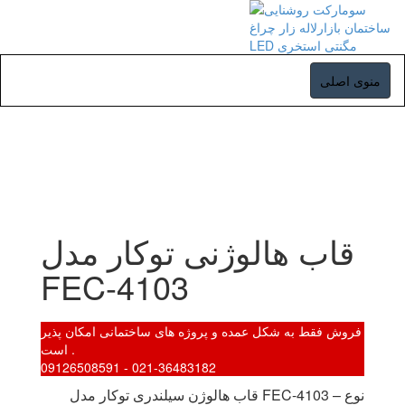
منوی
منوی اصلی
اصلی
قاب هالوژنی توکار مدل
FEC-4103
فروش فقط به شکل عمده و پروژه های ساختمانی امکان پذیر
است .
09126508591 - 021-36483182
قاب هالوژن سیلندری توکار مدل FEC-4103 – نوع