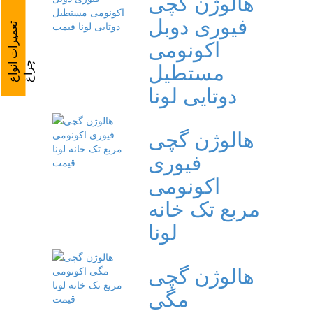
هالوژن گچی
فیوری دوبل
ت
ع
م
ی
ر
ا
ت
ا
ن
و
ا
ع
ر
ا
اکونومی
مستطیل
چ
غ
دوتایی لونا
هالوژن گچی
فیوری
اکونومی
مربع تک خانه
لونا
هالوژن گچی
مگی