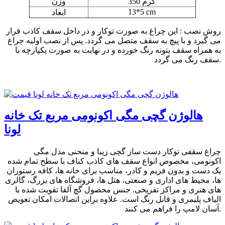
350 گرم
وزن
13*5 cm
ابعاد
روش نصب : این چراغ به صورت توکار و در داخل سقف کاذب قرار
می گیرد و با پیچ به سقف متصل می گردد. پس از نصب اولیه چراغ
به همراه سقف بتونه رنگ خورده و در نهایت به صورت یکپارچه با
سقف رنگ می گردد.
هالوژن گچی مگی اکونومی مربع تک خانه
لونا
چراغ سقفی توکار دست ساز گچی زیبا و منحنی مدل مگی
اکونومی، مخصوص انواع سقف های کاذب کناف با سطح تمام شده
یک دست و بدون فریم و کادر، مناسب برای خانه ها، کافه رستوران
ها، محیط های اداری و صنعتی، هتل ها، فروشگاه های بزرگ، گالری
های هنری و مراکز تفریحی. جنس محصول گچ آلفا تقویت شده با
الیاف پلیمری و قابل رنگ است. علاوه براین اتصالات امکان تعویض
آسان لامپ را فراهم می کنند.