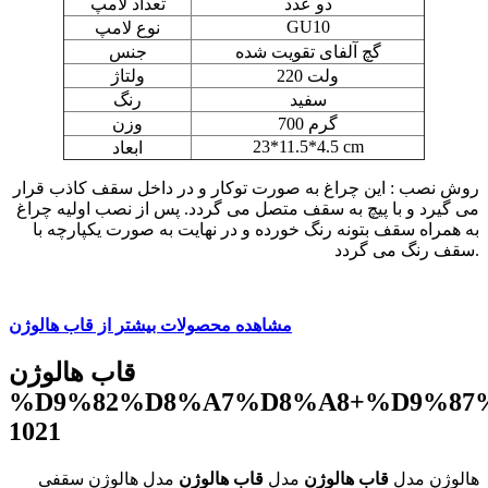
دو عدد
تعداد لامپ
GU10
نوع لامپ
گچ آلفای تقویت شده
جنس
220 ولت
ولتاژ
سفید
رنگ
700 گرم
وزن
23*11.5*4.5 cm
ابعاد
روش نصب : این چراغ به صورت توکار و در داخل سقف کاذب قرار
می گیرد و با پیچ به سقف متصل می گردد. پس از نصب اولیه چراغ
به همراه سقف بتونه رنگ خورده و در نهایت به صورت یکپارچه با
سقف رنگ می گردد.
مشاهده محصولات بیشتر از قاب هالوژن
قاب هالوژن
%D9%82%D8%A7%D8%A8+%D9%87
1021
هالوژن مدل
قاب هالوژن
مدل
قاب هالوژن
مدل هالوژن سقفی