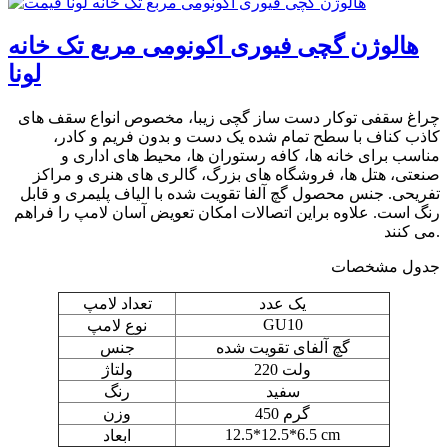
هالوژن گچی فیوری اکونومی مربع تک خانه
لونا
چراغ سقفی توکار دست ساز گچی زیبا، مخصوص انواع سقف های
کاذب کناف با سطح تمام شده یک دست و بدون فریم و کادر،
مناسب برای خانه ها، کافه رستوران ها، محیط های اداری و
صنعتی، هتل ها، فروشگاه های بزرگ، گالری های هنری و مراکز
تفریحی. جنس محصول گچ آلفا تقویت شده با الیاف پلیمری و قابل
رنگ است. علاوه براین اتصالات امکان تعویض آسان لامپ را فراهم
می کنند.
جدول مشخصات
یک عدد
تعداد لامپ
GU10
نوع لامپ
گچ آلفای تقویت شده
جنس
220 ولت
ولتاژ
سفید
رنگ
450 گرم
وزن
12.5*12.5*6.5 cm
ابعاد