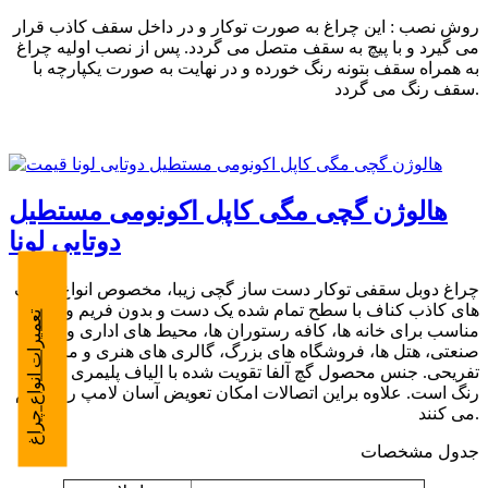
روش نصب : این چراغ به صورت توکار و در داخل سقف کاذب قرار
می گیرد و با پیچ به سقف متصل می گردد. پس از نصب اولیه چراغ
به همراه سقف بتونه رنگ خورده و در نهایت به صورت یکپارچه با
سقف رنگ می گردد.
هالوژن گچی مگی کاپل اکونومی مستطیل
دوتایی لونا
چراغ دوبل سقفی توکار دست ساز گچی زیبا، مخصوص انواع سقف
های کاذب کناف با سطح تمام شده یک دست و بدون فریم و کادر،
تعمیرات انواع چراغ
مناسب برای خانه ها، کافه رستوران ها، محیط های اداری و
صنعتی، هتل ها، فروشگاه های بزرگ، گالری های هنری و مراکز
تفریحی. جنس محصول گچ آلفا تقویت شده با الیاف پلیمری و قابل
رنگ است. علاوه براین اتصالات امکان تعویض آسان لامپ را فراهم
می کنند.
جدول مشخصات