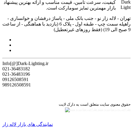
کیفیت، سرعت تامین، قیمت مناسب و ارائه بهترین پیشنهاد
بازار مهمترین تمایز سومارکت است.
تهران - لاله زار نو - جنب بانک ملی - پاساژ درفشان و خوانساری -
راه‎پله سمت چپ - طبقه اول - پلاک 6 (بازدید با هماهنگی - از ساعت
9 صبح الی 19) (فقط روزهای غیرتعطیل)
Info[@]Dark-Lighting.ir
021-36483182
021-36483196
09126508591
989126508591
حقوق معنوی سایت متعلق است به دارک لایت
طراحی وب سایت و سئو
نمایندگی های بازار لاله زار