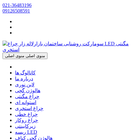
021-36483196
09126508591
منوی اصلی
منوی اصلی
کاتالوگ ها
درباره ما
لاین نوری
هالوژن گچی
چراغ مگنتی
استوانه ای
چراغ استخری
چراغ خطی
چراغ روکار
زیرکابینتی
ریسه LED
هالوژن گچی کناف