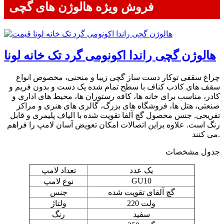
فروش ویژه هالوژن های گچی
هالوژن گچی راندا اکونومی گرد تک خانه لونا
چراغ سقفی توکار دست ساز گچی زیبا و منحنی، مخصوص انواع
سقف های کاذب کناف با سطح تمام شده یک دست و بدون فریم و
کادر، مناسب برای خانه ها، کافه رستوران ها، محیط های اداری و
صنعتی، هتل ها، فروشگاه های بزرگ، گالری های هنری و مراکز
تفریحی. جنس محصول گچ آلفا تقویت شده با الیاف پلیمری و قابل
رنگ است. علاوه براین اتصالات امکان تعویض آسان لامپ را فراهم
می کنند.
جدول مشخصات
یک عدد
تعداد لامپ
GU10
نوع لامپ
گچ آلفای تقویت شده
جنس
220 ولت
ولتاژ
سفید
رنگ