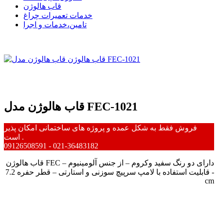
قاب هالوژن
خدمات تعمیرات چراغ
تامین،خدمات و اجرا
قاب هالوژن مدل FEC-1021
فروش فقط به شکل عمده و پروژه های ساختمانی امکان پذیر
است .
09126508591 - 021-36483182
قاب هالوژن FEC – دارای دو رنگ سفید وکروم – از جنس آلومینیوم
- قابلیت استفاده با لامپ سرپیچ سوزنی و استارتی – قطر حفره 7.2
cm