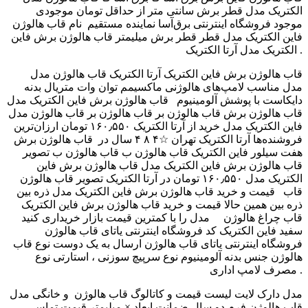
الکتریک مدل قطر برش سانتی متر از حداقل تومان موجودی
موجود فروشگاه اینترنتی برق‌آسا نماینده مستقیم نام قاب هالوژن
فاین الکتریک مدل قطر قطر برش میلیمتر قاب هالوژن برش فاین
الکتریک مدل آرتا الکتریک .
آرتا الکتریک ‫قاب هالوژن مدل ‬‎ قاب هالوژن برش فاین الکتریک
مدل مناسب لامپ‌های هالوژنی ماکسیمم توان وات متریال بدنه
دایکاست با پوشش آلومینیوم قاب هالوژن برش فاین الکتریک مدل
قاب هالوژن بر قاب هالوژن بر ‫قاب هالوژن مدل ‬‎ قاب هالوژن برش
فاین الکتریک مدل خرید از آرتا الکتریک ۱۶۰٫۵۵۰ تومان ارزان‌ترین
فروشنده‌ها آرتا الکتریک تهران ☆۴ ۸ ۴ سال در قاب هالوژن برش
هفت سیلور فاین الکتریک قاب هالوژن ب قاب هالوژن ب تصویر
قاب هالوژن برش فاین الکتریک مدل قاب هالوژن برش فاین
الکتریک مدل ۱۶۰٫۵۵۰ تومان در آرتا الکتریک تصویر قاب هالوژن
قاب قیمت و خرید قاب هالوژن برش فاین الکتریک مدل ذره بین
ذره بین همین حالا قیمت و خرید قاب هالوژن برش فاین الکتریک
مدل را با کمترین قیمت بازار خریداری کنید ‎ ‎ قاب چراغ هالوژن
سفید فاین الکتریک کد فروشگاه اینترنتی یاتای قاب هالوژن
فروشگاه اینترنتی یاتای قاب هالوژن ارسال به یک دوست نوع قاب
هالوژن جنس بدنه آلومینیوم نوع سرپیچ سوزنی ، استارتی نوع
مصرف لامپ اداری .
و خانگی مدل ‎ مدل دارک لایت لیست قیمت و کاتالوگ قاب هالوژن
قاب هالوژن فرم دو سال ضمانت ابعاد × میلیمتر قیمت تماس