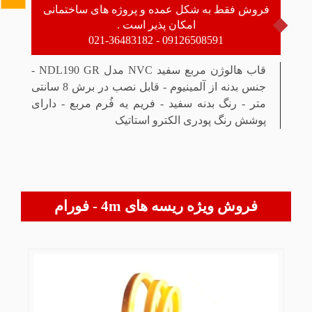
فروش فقط به شکل عمده و پروژه های ساختمانی
امکان پذیر است .
09126508591 - 021-36483182
قاب هالوژن مربع سفید NVC مدل NDL190 GR -
جنس بدنه از آلمینیوم - قابل نصب در برش 8 سانتی
متر - رنگ بدنه سفید - فریم یه فُرم مربع - دارای
پوشش رنگ پودری الکترو استاتیک
فروش ویژه ریسه های 4m - فورام