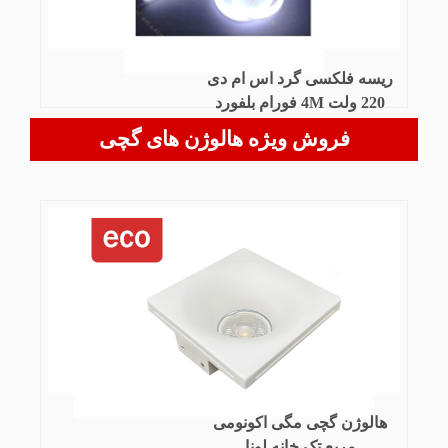
ریسه فلکسی گرد اس ام دی
220 ولت 4M فورام بلفورد
2835
فروش ویژه هالوژن های گچی
هالوژن گچی مگی اکونومی
مربع تک خانه لونا