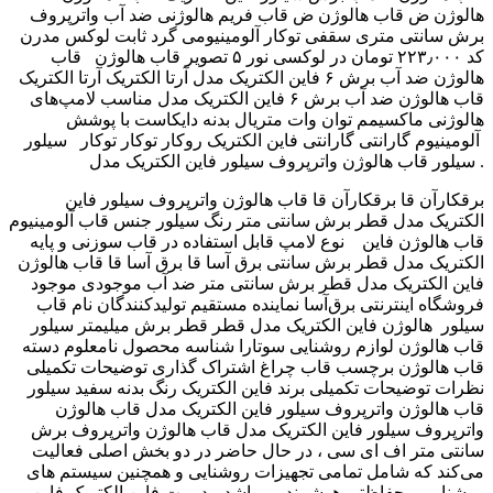
هالوژن ض قاب هالوژن ض قاب فریم هالوژنی ضد آب واترپروف
برش سانتی متری سقفی توکار آلومینیومی گرد ثابت لوکس مدرن
کد ۲۲۳٫۰۰۰ تومان در لوکسی نور ۵ تصویر قاب هالوژن قاب
هالوژن ضد آب برش ۶ فاین الکتریک مدل آرتا الکتریک آرتا الکتریک
قاب هالوژن ضد آب برش ۶ فاین الکتریک مدل مناسب لامپ‌های
هالوژنی ماکسیمم توان وات متریال بدنه دایکاست با پوشش
آلومینیوم گارانتی گارانتی فاین الکتریک روکار توکار توکار سیلور ‎
سیلور قاب هالوژن واترپروف سیلور فاین الکتریک مدل .
برقکارآن قا برقکارآن قا قاب هالوژن واترپروف سیلور فاین
الکتریک مدل قطر برش سانتی متر رنگ سیلور جنس قاب آلومینیوم
نوع لامپ قابل استفاده در قاب سوزنی و پایه ‎ ‎ قاب هالوژن فاین
الکتریک مدل قطر برش سانتی برق آسا قا برق آسا قا قاب هالوژن
فاین الکتریک مدل قطر برش سانتی متر ضد آب موجودی موجود
فروشگاه اینترنتی برق‌آسا نماینده مستقیم تولیدکنندگان نام قاب
هالوژن فاین الکتریک مدل قطر قطر برش میلیمتر سیلور ‎ سیلور
قاب هالوژن لوازم روشنایی سوتارا شناسه محصول نامعلوم دسته
قاب هالوژن برچسب قاب چراغ اشتراک گذاری توضیحات تکمیلی
نظرات توضیحات تکمیلی برند فاین الکتریک رنگ بدنه سفید سیلور
قاب هالوژن واترپروف سیلور فاین الکتریک مدل قاب هالوژن
واترپروف سیلور فاین الکتریک مدل قاب هالوژن واترپروف برش
سانتی متر اف ای سی ، در حال حاضر در دو بخش اصلی فعالیت
می‌کند که شامل تمامی تجهیزات روشنایی و همچنین سیستم های
روشنایی و حفاظتی هوشمند می‌باشد مدیریت فاین الکتریک فاین