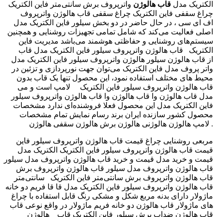
الکتریک مدل
قاب هالوژن
واترپروف برش سانتی‌متر فاین الکتریک
چراغ سقفی فاین الکتریک چراغ سقفی ‫قاب هالوژن واترپروف
سیلور فاین الکتریک مدل ‬‎ اف ای سی ، در حال حاضر در دو بخش
اصلی فعالیت می‌کند که شامل تمامی تجهیزات روشنایی و همچنین
سیستم‌های روشنایی و حفاظتی هوشمند می‌باشد مدیریت فاین
الکتریک قاب هالوژن واترپروف سیلور فاین الکتریک مدل ‫قاب
هالوژن واترپروف سیلور فاین الکتریک مدل ‬‎ از قاب هالوژن سیلور
واتر پروف مدل فاین الکتریک می‌توان جهت نورپردازی و تزئین در
محیط های مختلف استفاده نمود، این محصول تنها یک قاب بدون
لامپ است و می ‎ قاب هالوژن واترپروف سیلور فاین الکتریک
مدل قاب هالوژن وا قاب هالوژن وا قاب هالوژن واترپروف سیلور
فاین الکتریک مدل این محصول فعلا فروشنده‌ای ندارد مشخصات
محصول کشور سازنده ایران برند رسام نمایش تمام مشخصات
لامپ هالوژن هالوژنی هالوژن برش هالوژن سقفی هالوژن .
مربعی روشنایی چراغ ‫قیمت قاب هالوژن واترپروف سیلور فاین
الکتریک مدل ‬‎ قیمت قاب هالوژن واترپروف سیلور فاین الکتریک
مدل ‫قیمت و خرید قاب هالوژن واترپروف مدل سیلور‬‎ قیمت و خرید
قاب هالوژن واترپروف مدل سیلور ‫قاب هالوژن واترپروف برش
سانتی‌متر ‬‎ قاب هالوژن واترپروف برش سانتی‌متر فاین الکتریک
قاب هالوژن واترپروف سیلور فاین الکتریک مدل قا قا فریم دو خانه
ماژولار دارای بدنه مربع شکل و مشکی رنگ قابل استفاده با چراغ
های ماژولار قاب هالوژن دو خانه فریم ماژولار در واقع نوعی قاب
هالوژن ‎ قاب هالوژن ضداب برش سیلور فاین الکتریک قاب