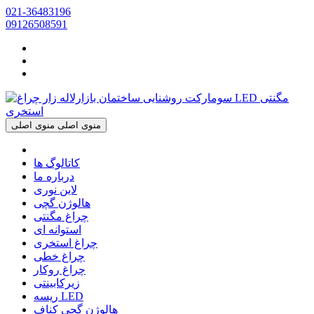
021-36483196
09126508591
منوی اصلی
منوی اصلی
کاتالوگ ها
درباره ما
لاین نوری
هالوژن گچی
چراغ مگنتی
استوانه ای
چراغ استخری
چراغ خطی
چراغ روکار
زیرکابینتی
ریسه LED
هالوژن گچی کناف