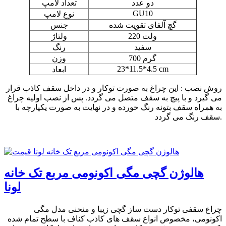
دو عدد
تعداد لامپ
GU10
نوع لامپ
گچ آلفای تقویت شده
جنس
220 ولت
ولتاژ
سفید
رنگ
700 گرم
وزن
23*11.5*4.5 cm
ابعاد
روش نصب : این چراغ به صورت توکار و در داخل سقف کاذب قرار
می گیرد و با پیچ به سقف متصل می گردد. پس از نصب اولیه چراغ
به همراه سقف بتونه رنگ خورده و در نهایت به صورت یکپارچه با
سقف رنگ می گردد.
هالوژن گچی مگی اکونومی مربع تک خانه
لونا
چراغ سقفی توکار دست ساز گچی زیبا و منحنی مدل مگی
اکونومی، مخصوص انواع سقف های کاذب کناف با سطح تمام شده