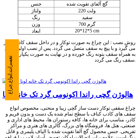
گچ آلفای تقویت شده
جنس
220 ولت
ولتاژ
سفید
رنگ
700 گرم
وزن
20*12*5 cm
ابعاد
روش نصب : این چراغ به صورت توکار و در داخل سقف کاذب قرار
می گیرد و با پیچ به سقف متصل می گردد. پس از نصب اولیه چراغ
به همراه سقف بتونه رنگ خورده و در نهایت به صورت یکپارچه با
تعمیرات انواع چراغ
سقف رنگ می گردد.
هالوژن گچی راندا اکونومی گرد تک خانه لونا
چراغ سقفی توکار دست ساز گچی زیبا و منحنی، مخصوص انواع
سقف های کاذب کناف با سطح تمام شده یک دست و بدون فریم و
کادر، مناسب برای خانه ها، کافه رستوران ها، محیط های اداری و
صنعتی، هتل ها، فروشگاه های بزرگ، گالری های هنری و مراکز
تفریحی. جنس محصول گچ آلفا تقویت شده با الیاف پلیمری و قابل
رنگ است. علاوه براین اتصالات امکان تعویض آسان لامپ را فراهم