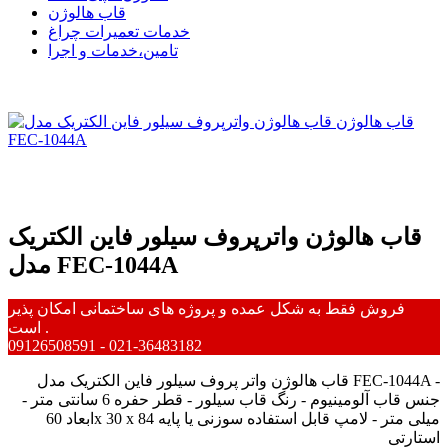
قاب هالوژن
خدمات تعمیرات چراغ
تامین،خدمات و اجرا
قاب هالوژن واترپروف سیلور فاین الکتریک
مدل FEC-1044A
فروش فقط به شکل عمده و پروژه های ساختمانی امکان پذیر
است .
09126508591 - 021-36483182
قاب هالوژن واتر پروف سیلور فاین الکتریک مدل FEC-1044A -
جنس قاب آلومینیوم - رنگ قاب سیلور - قطر حفره 6 سانتی متر -
ابعاد 60x 30 x 84 میلی متر - لامپ قابل استفاده سوزنی یا پایه
استارتی