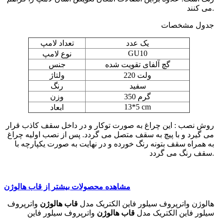
می کنند.
جدول مشخصات
یک عدد
تعداد لامپ
GU10
نوع لامپ
گچ آلفای تقویت شده
جنس
220 ولت
ولتاژ
سفید
رنگ
350 گرم
وزن
13*5 cm
ابعاد
روش نصب : این چراغ به صورت توکار و در داخل سقف کاذب قرار
می گیرد و با پیچ به سقف متصل می گردد. پس از نصب اولیه چراغ
به همراه سقف بتونه رنگ خورده و در نهایت به صورت یکپارچه با
سقف رنگ می گردد.
مشاهده محصولات بیشتر از قاب هالوژن
هالوژن واترپروف سیلور فاین الکتریک مدل
قاب هالوژن
واترپروف
سیلور فاین الکتریک مدل
قاب هالوژن
واترپروف سیلور فاین