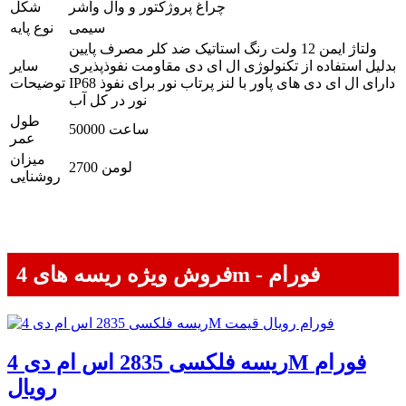
چراغ پروژکتور و وال واشر
شکل
سیمی
نوع پایه
ولتاژ ایمن 12 ولت رنگ استاتیک ضد کلر مصرف پایین
بدلیل استفاده از تکنولوژی ال ای دی مقاومت نفوذپذیری
سایر
IP68 دارای ال ای دی های پاور با لنز پرتاب نور برای نفوذ
توضیحات
نور در کل آب
طول
50000 ساعت
عمر
میزان
2700 لومن
روشنایی
فروش ویژه ریسه های 4m - فورام
ریسه فلکسی 2835 اس ام دی 4M فورام
رویال