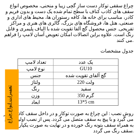
چراغ سقفی توکار دست ساز گچی زیبا و منحنی، مخصوص انواع
سقف های کاذب کناف با سطح تمام شده یک دست و بدون فریم و
کادر، مناسب برای خانه ها، کافه رستوران ها، محیط های اداری و
صنعتی، هتل ها، فروشگاه های بزرگ، گالری های هنری و مراکز
تفریحی. جنس محصول گچ آلفا تقویت شده با الیاف پلیمری و قابل
رنگ است. علاوه براین اتصالات امکان تعویض آسان لامپ را فراهم
می کنند.
جدول مشخصات
یک عدد
تعداد لامپ
GU10
نوع لامپ
گچ آلفای تقویت شده
جنس
220 ولت
ولتاژ
تعمیرات انواع چراغ
سفید
رنگ
350 گرم
وزن
13*5 cm
ابعاد
روش نصب : این چراغ به صورت توکار و در داخل سقف کاذب قرار
می گیرد و با پیچ به سقف متصل می گردد. پس از نصب اولیه چراغ
به همراه سقف بتونه رنگ خورده و در نهایت به صورت یکپارچه با
سقف رنگ می گردد.