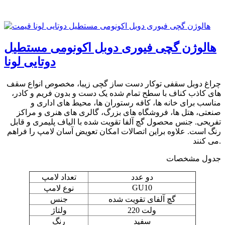
هالوژن گچی فیوری دوبل اکونومی مستطیل
دوتایی لونا
چراغ دوبل سقفی توکار دست ساز گچی زیبا، مخصوص انواع سقف
های کاذب کناف با سطح تمام شده یک دست و بدون فریم و کادر،
مناسب برای خانه ها، کافه رستوران ها، محیط های اداری و
صنعتی، هتل ها، فروشگاه های بزرگ، گالری های هنری و مراکز
تفریحی. جنس محصول گچ آلفا تقویت شده با الیاف پلیمری و قابل
رنگ است. علاوه براین اتصالات امکان تعویض آسان لامپ را فراهم
می کنند.
جدول مشخصات
دو عدد
تعداد لامپ
GU10
نوع لامپ
گچ آلفای تقویت شده
جنس
220 ولت
ولتاژ
سفید
رنگ