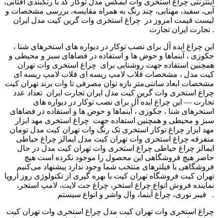
اینترنتی چراغ استخری وات ایمکس مدل توکار کد با رنگبندی آفتابی،
آبی، سفید، مهتابی، چند رنگ به همراه مقایسه، بررسی مشخصات و
لیست قیمت امروز در چراغ استخری وات گرین کیت مدل ایران
تجارت ایران تجارت .
این چراغ ایده آل برای نصب توکار در دیواره های استخرهای شنا ،
جکوزی ، آبنماها و حوض ها و استفاده در فضاهای سبز و محیطی و
همچنین استفاده جهت روشنایی برای چراغ استخری وات تهران
کیت مدل ، مشخصات قلاب لامپ ریسه ای قلاب لامپ ریسه ای
مشخصات ابعاد سانتی‌متر بازه توان مصرفی تا وات برند تهران کیت
تعداد عدد ‎ چراغ استخری وات گرین کیت مدل ایران تجارت ایران
تجارت — این چراغ ایده آل برای نصب توکار در دیواره های
استخرهای شنا ، جکوزی ، آبنماها و حوض ها و استفاده در فضاهای
سبز و محیطی و همچنین استفاده جهت چراغ استخری مهد ابزار
مهد ابزار چراغ توکار استخری تک رنگ وات تهران کیت مدل تومان
متفرقه چراغ استخری وات تهران کیت مدل ایمالز چراغ حیاطی
ایمالز چراغ حیاطی چراغ استخری وات تهران کیت مدل در حال
حاضر هیچ فروشگاهی این محصول را موجود نکرده است هیچ
فروشگاهی با فیلترهای منتخب شما وجود ندارد پیشنهاد می‌کنیم
تهران کیت فروشگاه تهران کیت با بهره گیری از تکنولوژی روز اروپا
نماینده فروش انواع چراغ استخر، چراغ جت لایت، لامپ استخر،
فیبر نوری، چراغ آبنما، وال واشر و انواع سیستم ‎ .
چراغ استخری وات تهران کیت مدل چراغ استخری وات تهران کیت