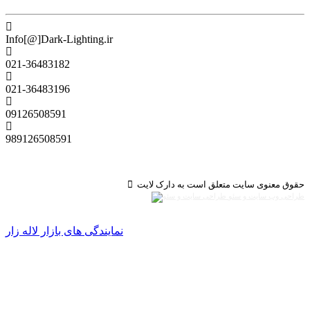
Info[@]Dark-Lighting.ir
021-36483182
021-36483196
09126508591
989126508591
حقوق معنوی سایت متعلق است به دارک لایت
طراحی وب سایت و سئو
نمایندگی های بازار لاله زار