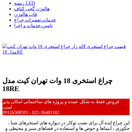
ریسه LED
هالوژن گچی کناف
قاب هالوژن
خدمات تعمیرات چراغ
تامین،خدمات و اجرا
چراغ استخری 18 وات تهران کیت مدل
18RE
فروش فقط به شکل عمده و پروژه های ساختمانی امکان پذیر
است .
09126508591 - 021-36483182
این چراغ ایده آل برای نصب توکار در دیواره های استخرهای شنا ،
جکوزی ، آبنماها و حوض ها و استفاده در فضاهای سبز و محیطی و