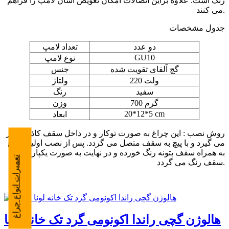
رنگ است. علاوه براین اتصالات امکان تعویض آسان لامپ را فراهم
می کنند.
جدول مشخصات
دو عدد
تعداد لامپ
GU10
نوع لامپ
گچ آلفای تقویت شده
جنس
220 ولت
ولتاژ
سفید
رنگ
700 گرم
وزن
20*12*5 cm
ابعاد
روش نصب : این چراغ به صورت توکار و در داخل سقف کاذب قرار
می گیرد و با پیچ به سقف متصل می گردد. پس از نصب اولیه چراغ
به همراه سقف بتونه رنگ خورده و در نهایت به صورت یکپارچه با
تعمیرات انواع چراغ
سقف رنگ می گردد.
هالوژن گچی راندا اکونومی گرد تک خانه لونا