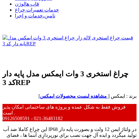
قاب هالوژن
خدمات تعمیرات چراغ
تامین،خدمات و اجرا
چراغ استخری 3 وات ایمکس مدل پایه دار
کد 3REP
برند : ایمکس [
مشاهده لیست محصولات ایمکس
]
فروش فقط به شکل عمده و پروژه های ساختمانی امکان پذیر
است .
09126508591 - 021-36483182
این چراغ کاملا ضد آب IP68 در ولتاژ ایمن 12 ولت و بصورت پایه دار
تولید میگردد و ایده آل جهت نصب برای نورپردازی آبنما ها ، فضای