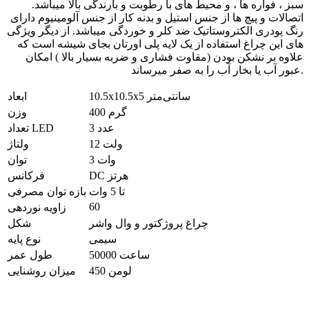
سبز ، فواره ها ، و محیط های با رطوبت و بارندگی بالا میباشد.
اتصالات و پیچ ها از جنس استیل و بدنه کار از جنس آلومینیوم دارای
رنگ پودری الکتروستاتیک ضد کلر و خوردگی میباشد. از دیگر ویژگی
های این چراغ استفاده از یک لایه پلی اورتان بجای شیشه است که
علاوه بر نشکن بودن (مقاوت فشاری و ضربه بسیار بالا ) امکان
عبور آب یا بخار آب را به صفر میرساند.
10.5x10.5x5 سانتی‌متر
ابعاد
400 گرم
وزن
3 عدد
تعداد LED
12 ولت
ولتاژ
3 وات
توان
DC هرتز
فرکانس
تا 5 وات
بازه توان مصرفی
60
زاویه نوردهی
چراغ پروژکتور و وال واشر
شکل
سیمی
نوع پایه
50000 ساعت
طول عمر
450 لومن
میزان روشنایی