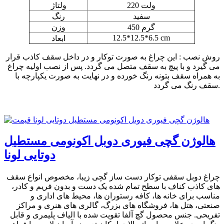
220 ولت
ولتاژ
سفید
رنگ
450 گرم
وزن
12.5*12.5*6.5 cm
ابعاد
روش نصب : این چراغ به صورت توکار و در داخل سقف کاذب قرار
می گیرد و با پیچ به سقف متصل می گردد. پس از نصب اولیه چراغ
به همراه سقف بتونه رنگ خورده و در نهایت به صورت یکپارچه با
سقف رنگ می گردد.
هالوژن گچی فیوری دوبل اکونومی مستطیل
دوتایی لونا
چراغ دوبل سقفی توکار دست ساز گچی زیبا، مخصوص انواع سقف
های کاذب کناف با سطح تمام شده یک دست و بدون فریم و کادر،
مناسب برای خانه ها، کافه رستوران ها، محیط های اداری و
صنعتی، هتل ها، فروشگاه های بزرگ، گالری های هنری و مراکز
تفریحی. جنس محصول گچ آلفا تقویت شده با الیاف پلیمری و قابل