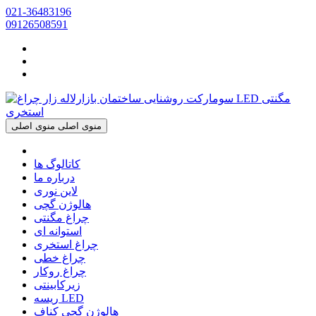
021-36483196
09126508591
منوی اصلی
منوی اصلی
کاتالوگ ها
درباره ما
لاین نوری
هالوژن گچی
چراغ مگنتی
استوانه ای
چراغ استخری
چراغ خطی
چراغ روکار
زیرکابینتی
ریسه LED
هالوژن گچی کناف