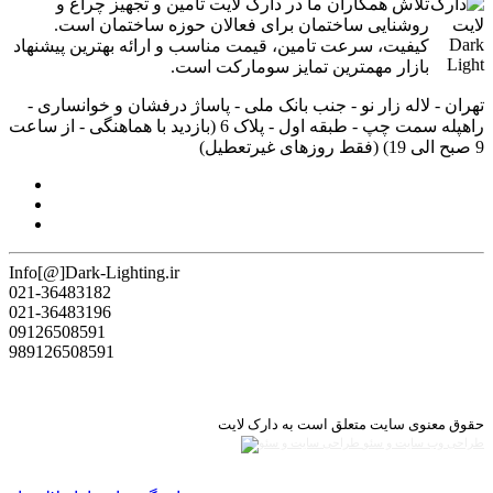
تلاش همکاران ما در دارک لایت تامین و تجهیز چراغ و
روشنایی ساختمان برای فعالان حوزه ساختمان است.
کیفیت، سرعت تامین، قیمت مناسب و ارائه بهترین پیشنهاد
بازار مهمترین تمایز سومارکت است.
تهران - لاله زار نو - جنب بانک ملی - پاساژ درفشان و خوانساری -
راه‎پله سمت چپ - طبقه اول - پلاک 6 (بازدید با هماهنگی - از ساعت
9 صبح الی 19) (فقط روزهای غیرتعطیل)
Info[@]Dark-Lighting.ir
021-36483182
021-36483196
09126508591
989126508591
حقوق معنوی سایت متعلق است به دارک لایت
طراحی وب سایت و سئو