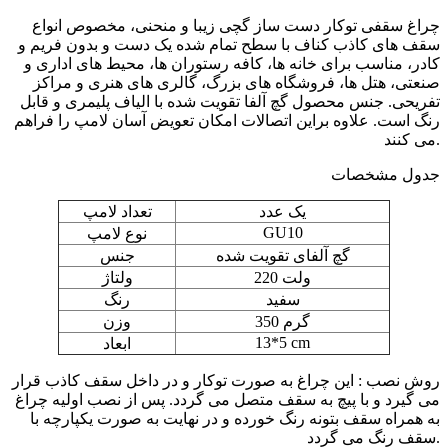
چراغ سقفی توکار دست ساز گچی زیبا و منحنی، مخصوص انواع
سقف های کاذب کناف با سطح تمام شده یک دست و بدون فریم و
کادر، مناسب برای خانه ها، کافه رستوران ها، محیط های اداری و
صنعتی، هتل ها، فروشگاه های بزرگ، گالری های هنری و مراکز
تفریحی. جنس محصول گچ آلفا تقویت شده با الیاف پلیمری و قابل
رنگ است. علاوه براین اتصالات امکان تعویض آسان لامپ را فراهم
می کنند.
جدول مشخصات
یک عدد
تعداد لامپ
GU10
نوع لامپ
گچ آلفای تقویت شده
جنس
220 ولت
ولتاژ
سفید
رنگ
350 گرم
وزن
13*5 cm
ابعاد
روش نصب : این چراغ به صورت توکار و در داخل سقف کاذب قرار
می گیرد و با پیچ به سقف متصل می گردد. پس از نصب اولیه چراغ
به همراه سقف بتونه رنگ خورده و در نهایت به صورت یکپارچه با
سقف رنگ می گردد.