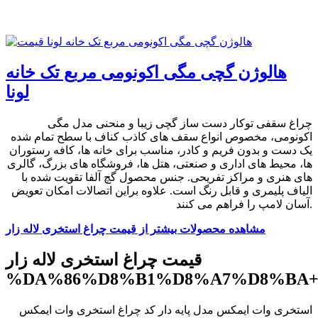
هالوژن گچی مگی اکونومی مربع تک خانه
لونا
چراغ سقفی توکار دست ساز گچی زیبا و منحنی مدل مگی
اکونومی، مخصوص انواع سقف های کاذب کناف با سطح تمام شده
یک دست و بدون فریم و کادر، مناسب برای خانه ها، کافه رستوران
ها، محیط های اداری و صنعتی، هتل ها، فروشگاه های بزرگ، گالری
های هنری و مراکز تفریحی. جنس محصول گچ آلفا تقویت شده با
الیاف پلیمری و قابل رنگ است. علاوه براین اتصالات امکان تعویض
آسان لامپ را فراهم می کنند.
مشاهده محصولات بیشتر از قیمت چراغ استخری لاله زار
قیمت چراغ استخری لاله زار
%DA%86%D8%B1%D8%A7%D8%BA+
استخری وات ایمکس مدل پایه دار کد چراغ استخری وات ایمکس