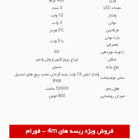
وزن
400 گرم
تعداد LED
3 عدد
ولتاژ
12 ولت
توان
3 وات
فرکانس
DC هرتز
بازه توان
تا 5 وات
مصرفی
زاویه نوردهی
60
شکل
چراغ پروژکتور و وال واشر
نوع پایه
سیمی
ولتاژ ایمن 12 ولت پایه گردان نصب پیچ های استیل
سایر توضیحات
IP68
طول عمر
50000 ساعت
میزان روشنایی
450 لومن
فروش ویژه ریسه های 4m - فورام