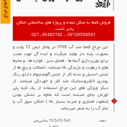
تعمیرات انواع چراغ
3REP
فروش فقط به شکل عمده و پروژه های ساختمانی امکان
پذیر است .
09126508591 - 021-36483182
این چراغ کاملا ضد آب IP68 در ولتاژ ایمن 12 ولت و
بصورت پایه دار تولید میگردد و ایده آل جهت نصب
برای نورپردازی آبنما ها ، فضای سبز ، فواره ها ، و محیط
های با رطوبت و بارندگی بالا میباشد. اتصالات و پیچ ها از
جنس استیل و بدنه کار از جنس آلومینیوم دارای رنگ
پودری الکتروستاتیک ضد کلر و خوردگی میباشد. از
دیگر ویژگی های این چراغ استفاده از یک لایه پلی
اورتان بجای شیشه است که علاوه بر نشکن بودن
(مقاوت فشاری و ضربه بسیار بالا ) امکان عبور آب یا
بخار آب را به صفر میرساند.
ابعاد
10.5x10.5x5 سانتی‌متر