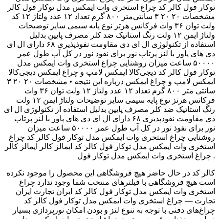
توکار فول کالر کد ‫چراغ استخری وات ایمکس مدل توکار فول کالر
کد ‬‎ مشخصات ۲۰ ۲۰ ۳ سانتی‌متر ۸۰۰ گرم تعداد ۱۲ عدد ولتاژ ۱۲
ولت توان ۳۶ وات فرکانس هرتز نوع پایه سیمی سایر توضیحات
ولتاژ ایمن ۱۲ ولت رنگ استاتیک ضد کلر مصرف پایین بدلیل
استفاده از تکنولوژی ال ای دی مقاومت نفوذپذیری ۶۸ دارای ال ای
دی های پاور با لنز پرتاب نور برای نفوذ نور در کل آب طول عمر
۵۰۰۰۰ ساعت میزان روشنایی چراغ استخری وات ایمکس مدل
توکار فول کالر کد دیجی‌کالا ایمکس لامپ و چراغ ایمکس دیجی‌کالا
ایمکس لامپ و چراغ ایمکس درباره این نتیجه • مشخصات ۲۰ ۲۰ ۳
سانتی متر ۸۰۰ گرم تعداد ۱۲ عدد ولتاژ ۱۲ ولت توان ۳۶ وات
فرکانس هرتز نوع پایه سیمی سایر توضیحات ولتاژ ایمن ۱۲ ولت
رنگ استاتیک ضد کلر مصرف پایین بدلیل استفاده از تکنولوژی ال ای
دی مقاومت نفوذپذیری ۶۸ دارای ال ای دی های پاور با لنز پرتاب
نور برای نفوذ نور در کل آب طول عمر ۵۰۰۰۰ ساعت میزان
روشنایی چراغ استخری وات ایمکس مدل توکار فول کالر کد چراغ
استخری وات ایمکس مدل توکار فول کالر کد ایمالز کالر ایمالز کالر
چراغ استخری وات ایمکس مدل توکار فول .
کالر کد در حال حاضر هیچ فروشگاهی این محصول را موجود نکرده
است هیچ فروشگاهی با فیلترهای منتخب شما وجود ندارد چراغ
استخری وات ایمکس مدل توکار فول کالر کد ایران تجارت ایران
تجارت — چراغ استخری وات ایمکس مدل توکار فول کالر کد
چراغ‌های دفنی با توجه به تنوع لنز و بودن امکان نورپردازی بسیار