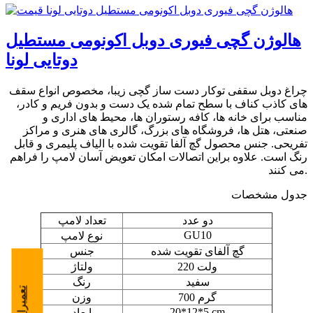
هالوژن گچی فیوری دوبل اکونومی مستطیل
دوتایی لونا
چراغ دوبل سقفی توکار دست ساز گچی زیبا، مخصوص انواع سقف
های کاذب کناف با سطح تمام شده یک دست و بدون فریم و کادر،
مناسب برای خانه ها، کافه رستوران ها، محیط های اداری و
صنعتی، هتل ها، فروشگاه های بزرگ، گالری های هنری و مراکز
تفریحی. جنس محصول گچ آلفا تقویت شده با الیاف پلیمری و قابل
رنگ است. علاوه براین اتصالات امکان تعویض آسان لامپ را فراهم
می کنند.
جدول مشخصات
دو عدد
تعداد لامپ
GU10
نوع لامپ
گچ آلفای تقویت شده
جنس
220 ولت
ولتاژ
سفید
رنگ
700 گرم
وزن
20*12*5 cm
ابعاد