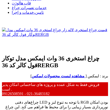
قاب هالوژن
خدمات تعمیرات چراغ
تامین،خدمات و اجرا
چراغ استخری 36 وات ایمکس مدل توکار
فول کالر کد 36RERGB
برند : ایمکس [
مشاهده لیست محصولات ایمکس
]
فروش فقط به شکل عمده و پروژه های ساختمانی امکان پذیر
است .
09126508591 - 021-36483182
چراغ‌های دفنی LED با توجه به تنوع لنز و RGB بودن امکان
نورپردازی بسیار زیبایی را برای محیط ها فراهم می کند. این چراغ