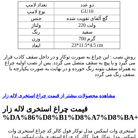
دو عدد
تعداد لامپ
GU10
نوع لامپ
گچ آلفای تقویت شده
جنس
220 ولت
ولتاژ
سفید
رنگ
700 گرم
وزن
23*11.5*4.5 cm
ابعاد
روش نصب : این چراغ به صورت توکار و در داخل سقف کاذب قرار
می گیرد و با پیچ به سقف متصل می گردد. پس از نصب اولیه چراغ
به همراه سقف بتونه رنگ خورده و در نهایت به صورت یکپارچه با
سقف رنگ می گردد.
مشاهده محصولات بیشتر از قیمت چراغ استخری لاله زار
قیمت چراغ استخری لاله زار
%DA%86%D8%B1%D8%A7%D8%BA+
استخری وات ایمکس مدل توکار فول کالر کد چراغ استخری وات
ایمکس مدل توکار فول کالر کد چراغ استخری وات ایمکس مدل