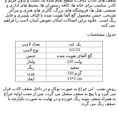
سقف های کاذب کناف با سطح تمام شده یک دست و بدون فریم و
کادر، مناسب برای خانه ها، کافه رستوران ها، محیط های اداری و
صنعتی، هتل ها، فروشگاه های بزرگ، گالری های هنری و مراکز
تفریحی. جنس محصول گچ آلفا تقویت شده با الیاف پلیمری و قابل
رنگ است. علاوه براین اتصالات امکان تعویض آسان لامپ را فراهم
می کنند.
جدول مشخصات
یک عدد
تعداد لامپ
GU10
نوع لامپ
گچ آلفای تقویت شده
جنس
220 ولت
ولتاژ
سفید
رنگ
350 گرم
وزن
13*5 cm
ابعاد
روش نصب : این چراغ به صورت توکار و در داخل سقف کاذب قرار
می گیرد و با پیچ به سقف متصل می گردد. پس از نصب اولیه چراغ
به همراه سقف بتونه رنگ خورده و در نهایت به صورت یکپارچه با
سقف رنگ می گردد.