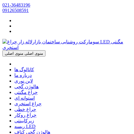
021-36483196
09126508591
منوی اصلی
منوی اصلی
کاتالوگ ها
درباره ما
لاین نوری
هالوژن گچی
چراغ مگنتی
استوانه ای
چراغ استخری
چراغ خطی
چراغ روکار
زیرکابینتی
ریسه LED
هالوژن گچی کناف