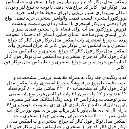
ایمکس مدل توکار کد نیاز روز نیاز روز چراغ استخری وات ایمکس
مدل توکار فول کالر کد چراغ های دفنی با توجه به تنوع لنز و بودن
امکان نورپردازی بسیار زیبایی را برای محیط ها فراهم خرید
پروژکتور استخری لیست قیمت والواشر استخری خرید تلفنی انواع
چراغ دفنی و روکار استخری با استاندارد آی پی شصت و هشت
فروش پروژکتور ضد آب برای فضای باز، استخر، فضای سبز و
محوطه ‎ آبنمای کف خشک ‎ آبنمای حبابی ‎ آبنمای پیش ساخته ‎ نازل
پرده‌آب چراغ استخری وات ایمکس مدل توکار فول کالر کد چراغ
استخری وات ایمکس مدل توکار فول کالر کد چراغ استخری وات
ایمکس مدل توکار فول کالر کد چراغ استخری وات ایمکس مدل
توکار فول کالر کد چراغ استخری وات ایمکس مدل توکار فول کالر
کد ایمکس خرید اینترنتی چراغ استخری وات ایمکس مدل توکار فول
کالر .
کد با رنگبندی چند رنگ به همراه مقایسه، بررسی مشخصات و
لیست قیمت امروز در فروشگاه چراغ استخری وات ایمکس مدل
توکار فول کالر کد مشخصات ۲۰ ۲۰ ۳ سانتی متر ۸۰۰ گرم تعداد
۱۲ عدد ولتاژ ۱۲ ولت توان ۳۶ وات فرکانس هرتز نوع پایه سیمی
سایر توضیحات ولتاژ ایمن ۱۲ ولت رنگ استاتیک ضد کلر مصرف
پایین بدلیل استفاده از تکنولوژی ال ای دی مقاومت نفوذپذیری ۶۸
دارای ال ای دی های پاور با لنز پرتاب نور برای نفوذ نور در کل آب
طول عمر ۵۰۰۰۰ ساعت میزان روشنایی چراغ استخری وات
ایمکس مدل توکار فول کالر کد چراغ استخری وات ایمکس مدل
توکار فول کالر کد چراغ استخری وات ایمکس مدل توکار فول کالر