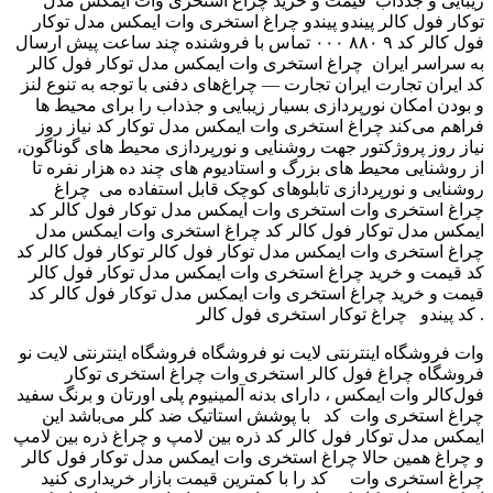
زیبایی و جذداب قیمت و خرید چراغ استخری وات ایمکس مدل
توکار فول کالر پیندو پیندو چراغ استخری وات ایمکس مدل توکار
فول کالر کد ۹ ۸۸۰ ۰۰۰ تماس با فروشنده چند ساعت پیش ارسال
به سراسر ایران چراغ استخری وات ایمکس مدل توکار فول کالر
کد ایران تجارت ایران تجارت — چراغ‌های دفنی با توجه به تنوع لنز
و بودن امکان نورپردازی بسیار زیبایی و جذداب را برای محیط ها
فراهم می‌کند چراغ استخری وات ایمکس مدل توکار کد نیاز روز
نیاز روز پروژکتور جهت روشنایی و نورپردازی محیط های گوناگون،
از روشنایی محیط های بزرگ و استادیوم های چند ده هزار نفره تا
روشنایی و نورپردازی تابلوهای کوچک قابل استفاده می ‫چراغ
استخری وات ایمکس مدل توکار فول کالر کد ‬‎ چراغ استخری وات
ایمکس مدل توکار فول کالر کد ‫چراغ استخری وات ایمکس مدل
توکار فول کالر کد ‬‎ چراغ استخری وات ایمکس مدل توکار فول کالر
کد ‫قیمت و خرید چراغ استخری وات ایمکس مدل توکار فول کالر
کد ‬‎ قیمت و خرید چراغ استخری وات ایمکس مدل توکار فول کالر
کد پیندو چراغ توکار استخری فول کالر .
وات فروشگاه اینترنتی لایت نو فروشگاه فروشگاه اینترنتی لایت نو
فروشگاه چراغ فول کالر استخری وات چراغ استخری توکار
فول‌کالر وات ایمکس ، دارای بدنه آلمینیوم پلی اورتان و برنگ سفید
با پوشش استاتیک ضد کلر می‌باشد این ‎ کد ‎ چراغ استخری وات
ایمکس مدل توکار فول کالر کد ذره بین لامپ و چراغ ذره بین لامپ
و چراغ همین حالا چراغ استخری وات ایمکس مدل توکار فول کالر
کد را با کمترین قیمت بازار خریداری کنید ‎ ‎ چراغ استخری وات