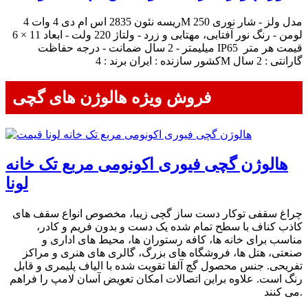
ریسه نئون 2835 اس ام دی 4 وات 4M مدل ولز - شار نوری 250
لومن - رنگ نور آفتابی، مهتابی و زرد - ولتاژ 220 ولت - ابعاد 11 × 6
میلیمتر - 2 سال ضمانت - درجه حفاظت IP65 قیمت هر متر
کشور سازنده : ایران برند : 4M گارانتی : 2 سال
فروش ویژه هالوژن های گچی
هالوژن گچی فیوری اکونومی مربع تک خانه
لونا
چراغ سقفی توکار دست ساز گچی زیبا، مخصوص انواع سقف های
کاذب کناف با سطح تمام شده یک دست و بدون فریم و کادر،
مناسب برای خانه ها، کافه رستوران ها، محیط های اداری و
صنعتی، هتل ها، فروشگاه های بزرگ، گالری های هنری و مراکز
تفریحی. جنس محصول گچ آلفا تقویت شده با الیاف پلیمری و قابل
رنگ است. علاوه براین اتصالات امکان تعویض آسان لامپ را فراهم
می کنند.