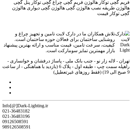
فریم گچی توکار هالوژن فریم گچی چراغ گچی توکار پنل گچی
هالوژن طریقه نصب هالوژن گچی هالوژن گچی دیواری هالوژن
گچی توکار قیمت
تلاش همکاران ما در دارک لایت تامین و تجهیز چراغ و
روشنایی ساختمان برای فعالان حوزه ساختمان است.
کیفیت، سرعت تامین، قیمت مناسب و ارائه بهترین پیشنهاد
بازار مهمترین تمایز سومارکت است.
تهران - لاله زار نو - جنب بانک ملی - پاساژ درفشان و خوانساری -
راه‎پله سمت چپ - طبقه اول - پلاک 6 (بازدید با هماهنگی - از ساعت
9 صبح الی 19) (فقط روزهای غیرتعطیل)
Info[@]Dark-Lighting.ir
021-36483182
021-36483196
09126508591
989126508591