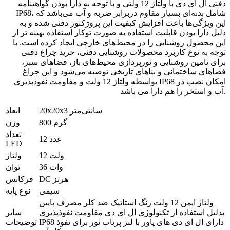
دفنی ال ای دی با ولتاژ 12 ولتی و با توجه به دارا بودن گواهینامه
IP68، شامل بدنه‌ای بسیار مقاوم دربرابر ضربه و آب می‌باشد که
این ویژگی‌ها باعث افزایش کیفیت این پروژکتور دفنی شده و به
دلیل دارا بودن قابلیت استفاده به صورت توکار استفاده بهینه تر از
این محصول روشنایی را در محیط‌های خارجی ایجاد کرده است. با
توجه به نوع کاربرد محصولات روشنایی دفنی، خرید چراغ دفنی
برای تامین روشنایی و نورپردازی محیط‌های باز، فضاهای سبز،
فضاهای ساختمانی و بناهای تاریخی توصیه می‌شود و این چراغ
بواسطه ولتاژ 12 ولت و مقاومت نفوذپذیری IP68 امکان نصب در
آب و استخر را هم دارا می باشد.
20x20x3 سانتی‌متر
ابعاد
800 گرم
وزن
تعداد
12 عدد
LED
12 ولت
ولتاژ
36 وات
توان
DC هرتز
فرکانس
سیمی
نوع پایه
ولتاژ ایمن 12 ولت رنگ استاتیک ضد کلر مصرف پایین
بدلیل استفاده از تکنولوژی ال ای دی مقاومت نفوذپذیری
سایر
IP68 دارای ال ای دی های پاور با لنز پرتاب نور برای نفوذ
توضیحات