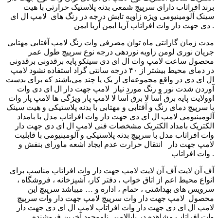
برند افراتاب دارای سرپیچ شمعی بدنه پلاستیک حرارتی با هیت
سینک آلومینیومی ویژه زاویه تابش درجه در رنگ های لامپ ال ای
دی جهت دار وات افراتاب آریا ایمن آریا ایمن .
مدت زمان گارانتی ماه توان مصرفی وات رنگ لامپ آفتابی مهتابی
جریان نوری لومن زاویه نوردهی درجه نوع سرپیچ طول عمر
محصول ساعت لامپ وات ال ای دی سیتکو پایه برقدونی برقدونی
در دمای محیط بیشتر از ۴۰ درجه سانتی گراد استفاده نشود لامپ
ال ای دی در واقع مجموعه‌ای از یک یا چند می‌باشند که برای بدست
آوردن شدت نور و رنگ مورد نیاز لامپ جهت دار ال ای دی وات
اوولایت پایه برق آسا لا برق آسا لا لامپ پار ویژگی ها لامپ پار وات
با سرپیچ دمای رنگ و آفتابی و مهتابی با بدنه پلاستیکی و هیت سینک
آلومینیومی لامپ ال ای دی جهت دار وات افراتاب مدل با بامداد
الکتریک بامداد الکتریک مشخصات فنی لامپ ال ای دی جهت دار
وات افراتاب مدل با سرپیچ بدنه پلاستیکی و آلومینیومی با قابلیت
انتقال حرارت عدم ایجاد اشعه ماورای بنفش و ‎ لامپ جهت دار
وات افراتاب .
آف آن لایت آف آن لایت لامپ جهت دار وات افراتاب مناسب برای
انواع محیط اعم از اتاق خواب ، دفتر کار، آشپزخانه ، فروشگاه ،
سرویس های بهداشتی ، حمام ، اداره و … میباشد سرپیچ این
محصول لامپ جهت دار وات سرپیچ لامپ جهت دار وات سرپیچ
لامپ ال ای دی جهت دار وات افراتاب لامپ ال ای دی جهت دار
وات افراتاب مشاهده در بابالامپی ناموجود آخرین فروشنده