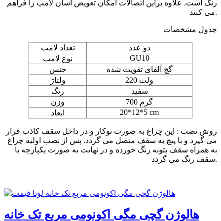
رنگ است. علاوه براین اتصالات امکان تعویض آسان لامپ را فراهم
می کنند.
جدول مشخصات
دو عدد
تعداد لامپ
GU10
نوع لامپ
گچ آلفای تقویت شده
جنس
220 ولت
ولتاژ
سفید
رنگ
700 گرم
وزن
20*12*5 cm
ابعاد
روش نصب : این چراغ به صورت توکار و در داخل سقف کاذب قرار
می گیرد و با پیچ به سقف متصل می گردد. پس از نصب اولیه چراغ
به همراه سقف بتونه رنگ خورده و در نهایت به صورت یکپارچه با
سقف رنگ می گردد.
هالوژن گچی مگی اکونومی مربع تک خانه