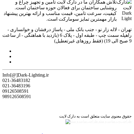
تلاش همکاران ما در دارک لایت تامین و تجهیز چراغ و
روشنایی ساختمان برای فعالان حوزه ساختمان است.
کیفیت، سرعت تامین، قیمت مناسب و ارائه بهترین پیشنهاد
بازار مهمترین تمایز سومارکت است.
تهران - لاله زار نو - جنب بانک ملی - پاساژ درفشان و خوانساری -
راه‎پله سمت چپ - طبقه اول - پلاک 6 (بازدید با هماهنگی - از ساعت
9 صبح الی 19) (فقط روزهای غیرتعطیل)
Info[@]Dark-Lighting.ir
021-36483182
021-36483196
09126508591
989126508591
حقوق معنوی سایت متعلق است به دارک لایت
طراحی وب سایت و سئو