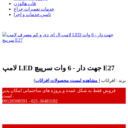
قاب هالوژن
خدمات تعمیرات چراغ
تامین،خدمات و اجرا
لامپ LED جهت دار - 6 وات سرپیچ E27
برند : افراتاب [
مشاهده لیست محصولات افراتاب
]
فروش فقط به شکل عمده و پروژه های ساختمانی امکان پذیر
است .
09126508591 - 021-36483182