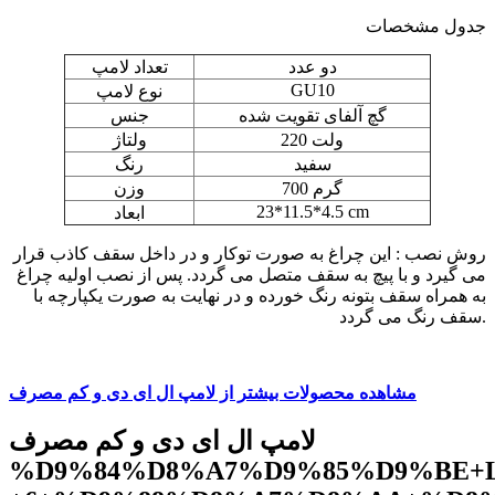
جدول مشخصات
دو عدد
تعداد لامپ
GU10
نوع لامپ
گچ آلفای تقویت شده
جنس
220 ولت
ولتاژ
سفید
رنگ
700 گرم
وزن
23*11.5*4.5 cm
ابعاد
روش نصب : این چراغ به صورت توکار و در داخل سقف کاذب قرار
می گیرد و با پیچ به سقف متصل می گردد. پس از نصب اولیه چراغ
به همراه سقف بتونه رنگ خورده و در نهایت به صورت یکپارچه با
سقف رنگ می گردد.
مشاهده محصولات بیشتر از لامپ ال ای دی و کم مصرف
لامپ ال ای دی و کم مصرف
%D9%84%D8%A7%D9%85%D9%BE+