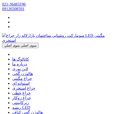
021-36483196
09126508591
منوی اصلی
منوی اصلی
کاتالوگ ها
درباره ما
لاین نوری
هالوژن گچی
چراغ مگنتی
استوانه ای
چراغ استخری
چراغ خطی
چراغ روکار
زیرکابینتی
ریسه LED
هالوژن گچی کناف