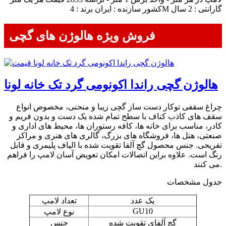
کشور سازنده : ایران برند : 4M گارانتی : 2 سال
فروش ویژه هالوژن های گچی
هالوژن گچی راندا اکونومی گرد تک خانه لونا
چراغ سقفی توکار دست ساز گچی زیبا و منحنی، مخصوص انواع
سقف های کاذب کناف با سطح تمام شده یک دست و بدون فریم و
کادر، مناسب برای خانه ها، کافه رستوران ها، محیط های اداری و
صنعتی، هتل ها، فروشگاه های بزرگ، گالری های هنری و مراکز
تفریحی. جنس محصول گچ آلفا تقویت شده با الیاف پلیمری و قابل
رنگ است. علاوه براین اتصالات امکان تعویض آسان لامپ را فراهم
می کنند.
جدول مشخصات
یک عدد
تعداد لامپ
GU10
نوع لامپ
گچ آلفای تقویت شده
جنس