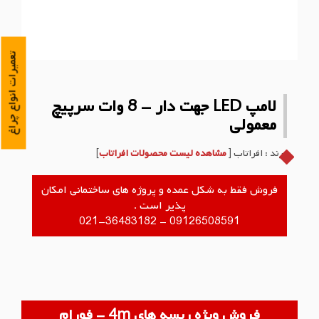
تعمیرات انواع چراغ
لامپ LED جهت دار - 8 وات سرپیچ
معمولی
برند : افراتاب [
مشاهده لیست محصولات افراتاب
]
فروش فقط به شکل عمده و پروژه های ساختمانی امکان
پذیر است .
09126508591 - 021-36483182
فروش ویژه ریسه های 4m - فورام