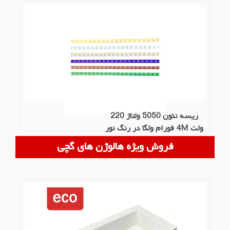
ریسه نئون 5050 ولتاژ 220
ولت 4M فورام ولگا در رنگ نور
های مختلف
فروش ویژه هالوژن های گچی