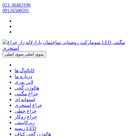
021-36483196
09126508591
منوی اصلی
منوی اصلی
کاتالوگ ها
درباره ما
لاین نوری
هالوژن گچی
چراغ مگنتی
استوانه ای
چراغ استخری
چراغ خطی
چراغ روکار
زیرکابینتی
ریسه LED
هالوژن گچی کناف