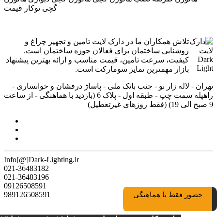
گچی توکار قیمت
تلاش همکاران ما در دارک لایت تامین و تجهیز چراغ و
روشنایی ساختمان برای فعالان حوزه ساختمان است.
کیفیت، سرعت تامین، قیمت مناسب و ارائه بهترین پیشنهاد
بازار مهمترین تمایز سومارکت است.
تهران - لاله زار نو - جنب بانک ملی - پاساژ درفشان و خوانساری -
راه‎پله سمت چپ - طبقه اول - پلاک 6 (بازدید با هماهنگی - از ساعت
9 صبح الی 19) (فقط روزهای غیرتعطیل)
Info[@]Dark-Lighting.ir
021-36483182
021-36483196
09126508591
989126508591
حضور فقط با هماهنگی