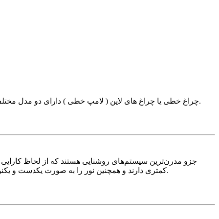
چراغ خطی یا چراغ های لاین ( لامپ خطی ) دارای دو مدل مختلف به لحاظ نوع لامپ می باشند، چراغ خطی ال ای دی و چراغ های بدون لامپ که امکان استفاده با لامپ های فلورسنتی یا ال ای دی هستند.
کمتری دارند و همچنین نور را به صورت یکدست و یکنواخت از خود ساطع می‌کنند. در این مقاله تلاش کردیم به آسان‌ترین روش ممکن توضیح دهیم چراغ خطی یا لاینی چیست و چه کاربردی دارد.