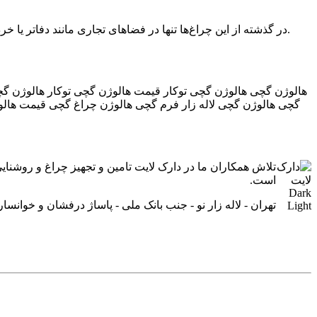
در گذشته از این چراغ‌ها تنها در فضاهای تجاری مانند دفاتر یا خرده فروشی‌ها استفاده می‌شد اما امروزه با توجه به انعطاف پذیری بالای چراغ‌های خطی، می‌توان در مکان‌های دیگری نیز از آنها استفاده کرد.
هالوژن گچی هالوژن گچی توکار قیمت هالوژن گچی توکار هالوژن 
گچی هالوژن گچی لاله زار فرم گچی هالوژن چراغ گچی قیمت هالو
تلاش همکاران ما در دارک لایت تامین و تجهیز چراغ و روشنا
است.
تهران - لاله زار نو - جنب بانک ملی - پاساژ درفشان و خوانساری - راه‎پله سمت چپ - طبقه اول - پلاک 6 (بازدید با هماهنگی - از ساعت 9 صبح الی 19) (فق