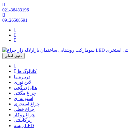
021-36483196
09126508591
منوی
منوی اصلی
اصلی
کاتالوگ ها
درباره ما
لاین نوری
هالوژن گچی
چراغ مگنتی
استوانه ای
چراغ استخری
چراغ خطی
چراغ روکار
زیرکابینتی
ریسه LED