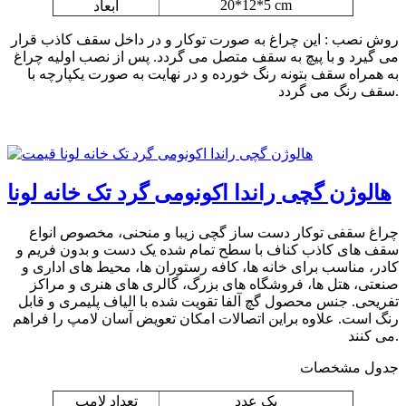
20*12*5 cm
ابعاد
روش نصب : این چراغ به صورت توکار و در داخل سقف کاذب قرار
می گیرد و با پیچ به سقف متصل می گردد. پس از نصب اولیه چراغ
به همراه سقف بتونه رنگ خورده و در نهایت به صورت یکپارچه با
سقف رنگ می گردد.
هالوژن گچی راندا اکونومی گرد تک خانه لونا
چراغ سقفی توکار دست ساز گچی زیبا و منحنی، مخصوص انواع
سقف های کاذب کناف با سطح تمام شده یک دست و بدون فریم و
کادر، مناسب برای خانه ها، کافه رستوران ها، محیط های اداری و
صنعتی، هتل ها، فروشگاه های بزرگ، گالری های هنری و مراکز
تفریحی. جنس محصول گچ آلفا تقویت شده با الیاف پلیمری و قابل
رنگ است. علاوه براین اتصالات امکان تعویض آسان لامپ را فراهم
می کنند.
جدول مشخصات
یک عدد
تعداد لامپ