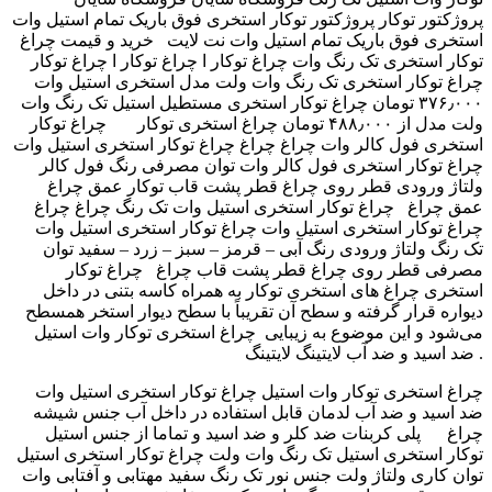
‫پروژکتور توکار استخری فوق باریک تمام استیل وات‬‎ پروژکتور توکار
استخری فوق باریک تمام استیل وات نت لایت خرید و قیمت چراغ
توکار استخری تک رنگ وات چراغ توکار ا چراغ توکار ا ‫چراغ توکار
استخری استیل وات ‬‎ چراغ توکار استخری تک رنگ وات ولت مدل
۳۷۶٫۰۰۰ تومان چراغ توکار استخری مستطیل استیل تک رنگ وات
ولت مدل از ۴۸۸٫۰۰۰ تومان چراغ استخری توکار چراغ توکار
استخری فول کالر وات چراغ چراغ ‫چراغ توکار استخری استیل وات ‬‎
چراغ توکار استخری فول کالر وات توان مصرفی رنگ فول کالر
ولتاژ ورودی قطر روی چراغ قطر پشت قاب توکار عمق چراغ
عمق چراغ چراغ توکار استخری استیل وات تک رنگ چراغ چراغ
‫چراغ توکار استخری استیل وات ‬‎ چراغ توکار استخری استیل وات
تک رنگ ولتاژ ورودی رنگ آبی – قرمز – سبز – زرد – سفید توان
مصرفی قطر روی چراغ قطر پشت قاب چراغ چراغ توکار
استخری چراغ های استخری توکار به همراه کاسه بتنی در داخل
دیواره قرار گرفته و سطح آن تقریباً با سطح دیوار استخر همسطح
می‌شود و این موضوع به زیبایی چراغ استخری توکار وات استیل
ضد اسید و ضد آب لایتینگ لایتینگ .
‫چراغ توکار استخری استیل وات ‬‎ چراغ استخری توکار وات استیل
ضد اسید و ضد آب لدمان قابل استفاده در داخل آب جنس شیشه
پلی کربنات ضد کلر و ضد اسید و تماما از جنس استیل ‎ چراغ
توکار استخری استیل تک رنگ وات ولت ‫چراغ توکار استخری استیل
وات ‬‎ توان کاری ولتاژ ولت جنس نور تک رنگ سفید مهتابی و آفتابی