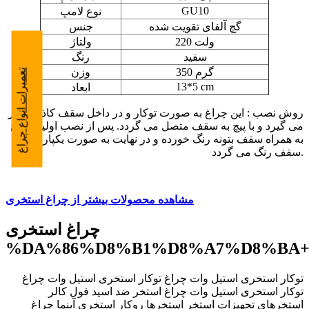
GU10
نوع لامپ
گچ آلفای تقویت شده
جنس
220 ولت
ولتاژ
سفید
رنگ
350 گرم
وزن
تعمیرات انواع چراغ
13*5 cm
ابعاد
روش نصب : این چراغ به صورت توکار و در داخل سقف کاذب قرار
می گیرد و با پیچ به سقف متصل می گردد. پس از نصب اولیه چراغ
به همراه سقف بتونه رنگ خورده و در نهایت به صورت یکپارچه با
سقف رنگ می گردد.
مشاهده محصولات بیشتر از چراغ استخری
چراغ استخری
%DA%86%D8%B1%D8%A7%D8%BA
توکار استخری استیل وات چراغ توکار استخری استیل وات چراغ
توکار استخری استیل وات چراغ استخر ضد اسید فول كالر
استخرهای تجهیزات استخر استخرها روکار استخری آبنما ‫چراغ