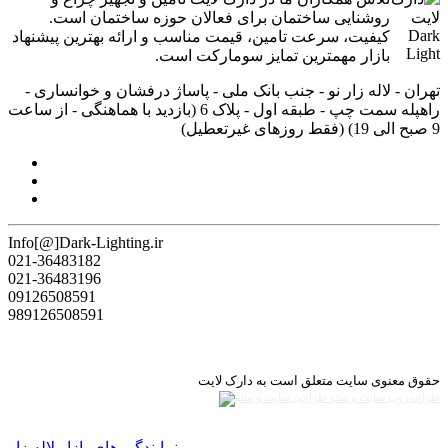
روشنایی ساختمان برای فعالان حوزه ساختمان است.
کیفیت، سرعت تامین، قیمت مناسب و ارائه بهترین پیشنهاد
بازار مهمترین تمایز سومارکت است.
تهران - لاله زار نو - جنب بانک ملی - پاساژ درفشان و خوانساری -
راه‎پله سمت چپ - طبقه اول - پلاک 6 (بازدید با هماهنگی - از ساعت
9 صبح الی 19) (فقط روزهای غیرتعطیل)
Info[@]Dark-Lighting.ir
021-36483182
021-36483196
09126508591
989126508591
حقوق معنوی سایت متعلق است به دارک لایت
طراحی وب سایت و سئو
نمایندگی های بازار لاله زار