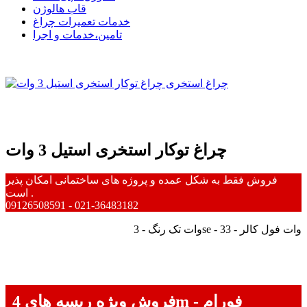
قاب هالوژن
خدمات تعمیرات چراغ
تامین،خدمات و اجرا
چراغ توکار استخری استیل 3 وات
فروش فقط به شکل عمده و پروژه های ساختمانی امکان پذیر
است .
09126508591 - 021-36483182
وات تک رنگ - 3se - 3وات فول کالر - 3
فروش ویژه ریسه های 4m - فورام