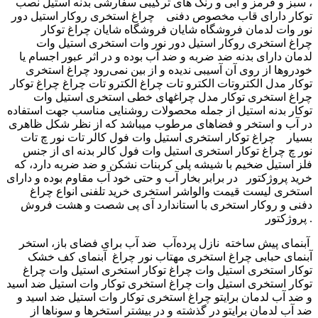
، سبز و قرمز و ابی و رنگ های ترکیبی سفارشی بدنه استیل نصب
توکار دارای قاب مخصوص دفنی چراغ استخری روکار استیل دور
نور وات لدمان فروشگاه شایان فروشگاه شایان ‫چراغ توکار
استخری استیل وات ‬‎ چراغ استخری روکار استیل دور نور وات
لدمان دارای بدنه ضد ضربه و ضد آب بوده و در اثر عبور اجسام یا
خودروها از روی آن آسیبی ندیده و از بین نمی‌رود چراغ استخری
توکار مدل الکتروتات الکترو تات چراغ الکترو تات چراغ ‫چراغ توکار
استخری استیل وات ‬‎ چراغ استخری توکار مدل چراغهای خطی
توکار بدنه استیل از جمله محصولات روشنایی مناسب جهت استفاده
در آب و استخر و فضاهای مرطوب میباشد که از نظر شکل ظاهری
بسیار چراغ توکار استخری استیل وات فول کالر تات نور چ تات
نور چ چراغ توکار استخری استیل وات فول کالر بدنه ای از جنس
فلز استیل ضخیم با شیشه پلی کربنات نشکن و ضد ضربه دارد، که
در برابر بخار آب و حتی خود آب مقاوم بوده و دارای ‎ خرید پروژکتور
استخری لیست قیمت والواشر استخری خرید تلفنی انواع چراغ
دفنی و روکار استخری با استاندارد آی پی شصت و هشت فروش
پروژکتور .
ضد آب برای فضای باز، استخر ‎ نازل پرده‌آب ‎ آبنمای پیش ساخته ‎
آبنمای کف خشک ‎ آبنمای حبابی چراغ استخری مهتاب نور چراغ
توکار استخری استیل وات چراغ توکار استخری استیل وات چراغ
توکار استخری استیل وات چراغ استخری توکار وات استیل ضد اسید
و ضد آب لدمان برایتو چراغ استخری توکار وات استیل ضد اسید و
ضد آب لدمان برایتو در گذشته و در بیشتر استخرها و سوناها از