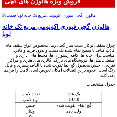
فروش ویژه هالوژن های گچی
هالوژن گچی فیوری اکونومی مربع تک خانه
لونا
چراغ سقفی توکار دست ساز گچی زیبا، مخصوص انواع سقف های
کاذب کناف با سطح تمام شده یک دست و بدون فریم و کادر،
مناسب برای خانه ها، کافه رستوران ها، محیط های اداری و
صنعتی، هتل ها، فروشگاه های بزرگ، گالری های هنری و مراکز
تفریحی. جنس محصول گچ آلفا تقویت شده با الیاف پلیمری و قابل
رنگ است. علاوه براین اتصالات امکان تعویض آسان لامپ را فراهم
می کنند.
جدول مشخصات
یک عدد
تعداد لامپ
GU10
نوع لامپ
گچ آلفای تقویت شده
جنس
220 ولت
ولتاژ
سفید
رنگ