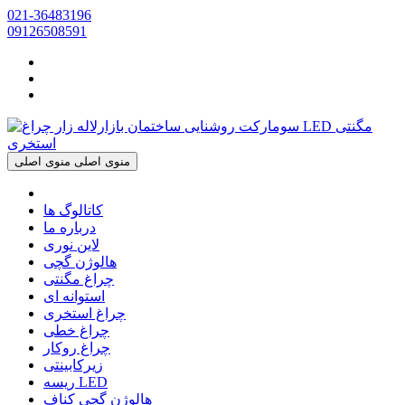
021-36483196
09126508591
منوی اصلی
منوی اصلی
کاتالوگ ها
درباره ما
لاین نوری
هالوژن گچی
چراغ مگنتی
استوانه ای
چراغ استخری
چراغ خطی
چراغ روکار
زیرکابینتی
ریسه LED
هالوژن گچی کناف