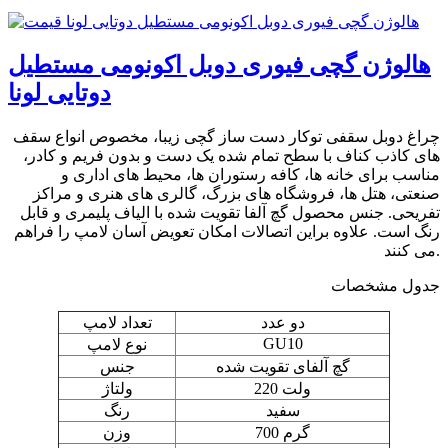
هالوژن گچی فیوری دوبل اکونومی مستطیل
دوتایی لونا
چراغ دوبل سقفی توکار دست ساز گچی زیبا، مخصوص انواع سقف
های کاذب کناف با سطح تمام شده یک دست و بدون فریم و کادر،
مناسب برای خانه ها، کافه رستوران ها، محیط های اداری و
صنعتی، هتل ها، فروشگاه های بزرگ، گالری های هنری و مراکز
تفریحی. جنس محصول گچ آلفا تقویت شده با الیاف پلیمری و قابل
رنگ است. علاوه براین اتصالات امکان تعویض آسان لامپ را فراهم
می کنند.
جدول مشخصات
دو عدد
تعداد لامپ
GU10
نوع لامپ
گچ آلفای تقویت شده
جنس
220 ولت
ولتاژ
سفید
رنگ
700 گرم
وزن