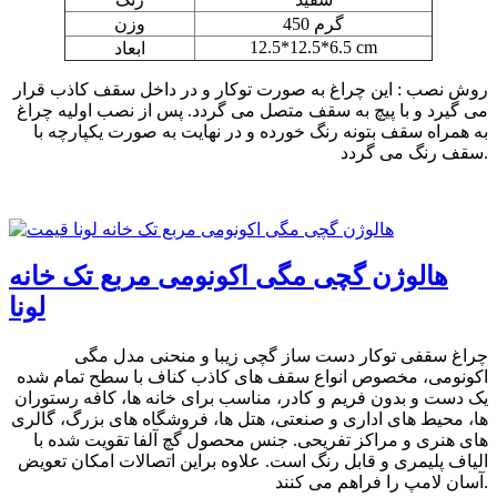
450 گرم
وزن
12.5*12.5*6.5 cm
ابعاد
روش نصب : این چراغ به صورت توکار و در داخل سقف کاذب قرار
می گیرد و با پیچ به سقف متصل می گردد. پس از نصب اولیه چراغ
به همراه سقف بتونه رنگ خورده و در نهایت به صورت یکپارچه با
سقف رنگ می گردد.
هالوژن گچی مگی اکونومی مربع تک خانه
لونا
چراغ سقفی توکار دست ساز گچی زیبا و منحنی مدل مگی
اکونومی، مخصوص انواع سقف های کاذب کناف با سطح تمام شده
یک دست و بدون فریم و کادر، مناسب برای خانه ها، کافه رستوران
ها، محیط های اداری و صنعتی، هتل ها، فروشگاه های بزرگ، گالری
های هنری و مراکز تفریحی. جنس محصول گچ آلفا تقویت شده با
الیاف پلیمری و قابل رنگ است. علاوه براین اتصالات امکان تعویض
آسان لامپ را فراهم می کنند.