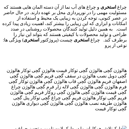
چراغ
استخری
و چراغ های آب نما از آن دسته المان هایی هستند که
مسئولیت مهمی را در نورپردازی محل بر عهده دارند. در حال حاضر
در عصر کنونی، توجه کردن به زیبایی یک محیط و استفاده از
امکانات و ابزاری که این زیبایی را بیشتر کند، اهمیت زیادی پیدا کرده
است. به همین دلیل تولید کنندگان محصولات روشنایی در صدد
طراحی و تولید محصولات با کیفیتی هستند که بتواند این نیاز را
برطرف کند. چراغ
استخری
چیست (پروژکتور
استخری
) ویژگی ها:
نوعی از پرو
هالوژن گچی هالوژن گچی توکار قیمت هالوژن گچی توکار هالوژن
گچی دوبل نصب هالوژن در سقف گچی فریم گچی هالوژن گچی
اصفهان فریم هالوژن گچی قاب هالوژن گچی هالوژن توکار گچی
فرم هالوژن گچی هالوژن گچی لاله زار فرم گچی هالوژن چراغ
گچی قیمت هالوژن گچی هالوژن گچی روکار فریم گچی هالوژن
فریم گچی توکار هالوژن فریم گچی چراغ گچی توکار پنل گچی
هالوژن طریقه نصب هالوژن گچی هالوژن گچی دیواری هالوژن
گچی توکار قیمت
تلاش همکاران ما در دارک لایت تامین و تجهیز چراغ و