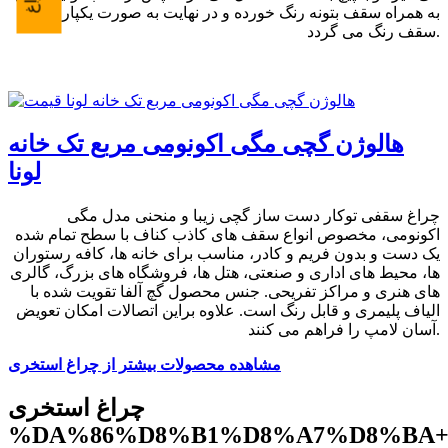
به همراه سقف بتونه رنگ خورده و در نهایت به صورت یکپارچه با
سقف رنگ می گردد.
هالوژن گچی مگی اکونومی مربع تک خانه
لونا
چراغ سقفی توکار دست ساز گچی زیبا و منحنی مدل مگی
اکونومی، مخصوص انواع سقف های کاذب کناف با سطح تمام شده
یک دست و بدون فریم و کادر، مناسب برای خانه ها، کافه رستوران
ها، محیط های اداری و صنعتی، هتل ها، فروشگاه های بزرگ، گالری
های هنری و مراکز تفریحی. جنس محصول گچ آلفا تقویت شده با
الیاف پلیمری و قابل رنگ است. علاوه براین اتصالات امکان تعویض
آسان لامپ را فراهم می کنند.
مشاهده محصولات بیشتر از چراغ استخری
چراغ استخری
%DA%86%D8%B1%D8%A7%D8%BA+