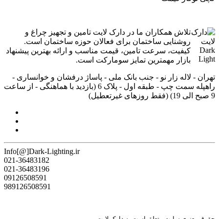
تلاش همکاران ما در دارک لایت تامین و تجهیز چراغ و
روشنایی ساختمان برای فعالان حوزه ساختمان است.
کیفیت، سرعت تامین، قیمت مناسب و ارائه بهترین پیشنهاد
بازار مهمترین تمایز سومارکت است.
تهران - لاله زار نو - جنب بانک ملی - پاساژ درفشان و خوانساری -
راه‎پله سمت چپ - طبقه اول - پلاک 6 (بازدید با هماهنگی - از ساعت
9 صبح الی 19) (فقط روزهای غیرتعطیل)
Info[@]Dark-Lighting.ir
021-36483182
021-36483196
09126508591
989126508591
حقوق معنوی سایت متعلق است به دارک لایت