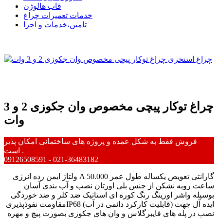
قاب هالوژن
خدمات تعمیرات چراغ
تامین،خدمات و اجرا
چراغ توکار پیچی مخصوص وان جکوزی 2 و 3
وات
فروش فقط به شکل عمده و پروژه های ساختمانی امکان پذیر
است .
09126508591 - 021-36483182
ولتاژ ایمن رده انرژی A گارانتی تعویض یکساله طول عمر 50.000
ساعت رویه نشکن از جنس پلی اورتان نصب و آب بندی آسان
بوسیله واشر اورینگ رنگ کوره ای استاتیک ضد کلر و ضد خوردگی
مقاومت نفوذپذیریIP68 (قابلیت کارکرد دائمی در آب) ایده آل جهت
نصب در پله های فایبرگلاس و وان های جکوزی بصورت پیچ و مهره