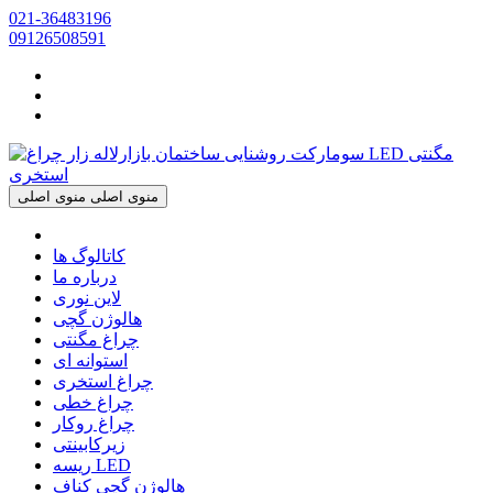
021-36483196
09126508591
منوی اصلی
منوی اصلی
کاتالوگ ها
درباره ما
لاین نوری
هالوژن گچی
چراغ مگنتی
استوانه ای
چراغ استخری
چراغ خطی
چراغ روکار
زیرکابینتی
ریسه LED
هالوژن گچی کناف