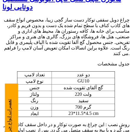
دوتایی لونا
چراغ دوبل سقفی توکار دست ساز گچی زیبا، مخصوص انواع سقف
های کاذب کناف با سطح تمام شده یک دست و بدون فریم و کادر،
مناسب برای خانه ها، کافه رستوران ها، محیط های اداری و
صنعتی، هتل ها، فروشگاه های بزرگ، گالری های هنری و مراکز
تفریحی. جنس محصول گچ آلفا تقویت شده با الیاف پلیمری و قابل
رنگ است. علاوه براین اتصالات امکان تعویض آسان لامپ را فراهم
می کنند.
جدول مشخصات
دو عدد
تعداد لامپ
GU10
نوع لامپ
گچ آلفای تقویت شده
جنس
220 ولت
ولتاژ
سفید
رنگ
تعمیرات انواع چراغ
700 گرم
وزن
23*11.5*4.5 cm
ابعاد
روش نصب : این چراغ به صورت توکار و در داخل سقف کاذب قرار
می گیرد و با پیچ به سقف متصل می گردد. پس از نصب اولیه چراغ