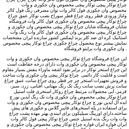
توکار پیچی مخصوص وان جکوزی و وات ‬‎ چراغ توکار پیچی
مخصوص وان جکوزی فول کالر وات توان مصرفی رنگ فول کالر
ولتاژ ورودی قطر روی چراغ قطر سوراخ نصب توکار عمق چراغ
چراغ توکار پیچی مخصوص وان جکوزی فول کالر وات فروشگاه
شایان فروشگاه شایان ‫چراغ توکار پیچی مخصوص وان جکوزی و
وات ‬‎ چراغ توکار پیچی مخصوص وان جکوزی فول کالر وات رنگ
استاتیک کره ای ضد کلر برند ایمکس کشور سازنده ایران مشخصات
نمایش بیشتر نوع محصول چراغ جکوزی چراغ توکار پیچی مخصوص
وان جکوزی وات برایتو فروشگاه .
فروشگاه ‫چراغ توکار پیچی مخصوص وان جکوزی و وات ‬‎ این چراغ
توکار پیچی مخصوص وان جکوزی وات دارای درجه حفاظت است
این چراغ استخر توکار در برابر نفوذ اشعه ماوراء بنفش بسیار مقاوم
است و قابلیت کار دائمی چراغ توکار پیچی وان جکوزی وات ساخت
و فروش تجهیزات استخر چر چر قطر روی چراغ سانت عمق چراغ
سانت برش نصب سانت رنگ تک رنگ مهتابی، آفتابی، زرد، سبز،
قرمز، آبی محصولات مرتبط چراغ روکار استخری فلت استیل
چراغ توکار پیچی مخصوص وان جکوری وات تک رنگ آیدین نور چ
آیدین نور چ ‫چراغ توکار پیچی مخصوص وان جکوزی و وات ‬‎ ایده آل
برای استفاده در پله استخرهای فایبر گلاس و جکوزی های پیش
ساخته،دارای اورینگ سیلیکون برای آببندی بهتر مهذه پشت چراغ
وات وات رنگ بدنه استیل جنس چراغ توکار پیچی فول کالر وات
ایران فواره ایران فواره ‫چراغ توکار پیچی مخصوص وان جکوزی و