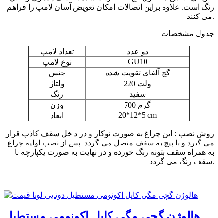
رنگ است. علاوه براین اتصالات امکان تعویض آسان لامپ را فراهم
می کنند.
جدول مشخصات
دو عدد
تعداد لامپ
GU10
نوع لامپ
گچ آلفای تقویت شده
جنس
220 ولت
ولتاژ
سفید
رنگ
700 گرم
وزن
20*12*5 cm
ابعاد
روش نصب : این چراغ به صورت توکار و در داخل سقف کاذب قرار
می گیرد و با پیچ به سقف متصل می گردد. پس از نصب اولیه چراغ
به همراه سقف بتونه رنگ خورده و در نهایت به صورت یکپارچه با
سقف رنگ می گردد.
هالوژن گچی مگی کاپل اکونومی مستطیل