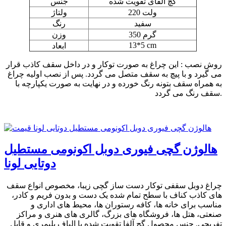
گچ آلفای تقویت شده
جنس
220 ولت
ولتاژ
سفید
رنگ
350 گرم
وزن
13*5 cm
ابعاد
روش نصب : این چراغ به صورت توکار و در داخل سقف کاذب قرار
می گیرد و با پیچ به سقف متصل می گردد. پس از نصب اولیه چراغ
به همراه سقف بتونه رنگ خورده و در نهایت به صورت یکپارچه با
سقف رنگ می گردد.
هالوژن گچی فیوری دوبل اکونومی مستطیل
دوتایی لونا
چراغ دوبل سقفی توکار دست ساز گچی زیبا، مخصوص انواع سقف
های کاذب کناف با سطح تمام شده یک دست و بدون فریم و کادر،
مناسب برای خانه ها، کافه رستوران ها، محیط های اداری و
صنعتی، هتل ها، فروشگاه های بزرگ، گالری های هنری و مراکز
تفریحی. جنس محصول گچ آلفا تقویت شده با الیاف پلیمری و قابل