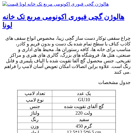
هالوژن گچی فیوری اکونومی مربع تک خانه
لونا
چراغ سقفی توکار دست ساز گچی زیبا، مخصوص انواع سقف های
کاذب کناف با سطح تمام شده یک دست و بدون فریم و کادر،
مناسب برای خانه ها، کافه رستوران ها، محیط های اداری و
صنعتی، هتل ها، فروشگاه های بزرگ، گالری های هنری و مراکز
تفریحی. جنس محصول گچ آلفا تقویت شده با الیاف پلیمری و قابل
رنگ است. علاوه براین اتصالات امکان تعویض آسان لامپ را فراهم
می کنند.
جدول مشخصات
یک عدد
تعداد لامپ
GU10
نوع لامپ
گچ آلفای تقویت شده
جنس
220 ولت
ولتاژ
سفید
رنگ
450 گرم
وزن
12.5*12.5*6.5 cm
ابعاد