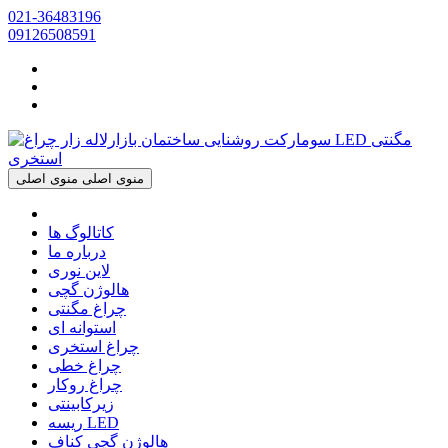
021-36483196
09126508591
منوی اصلی
منوی اصلی
کاتالوگ ها
درباره ما
لاین نوری
هالوژن گچی
چراغ مگنتی
استوانه ای
چراغ استخری
چراغ خطی
چراغ روکار
زیرکابینتی
ریسه LED
هالوژن گچی کناف