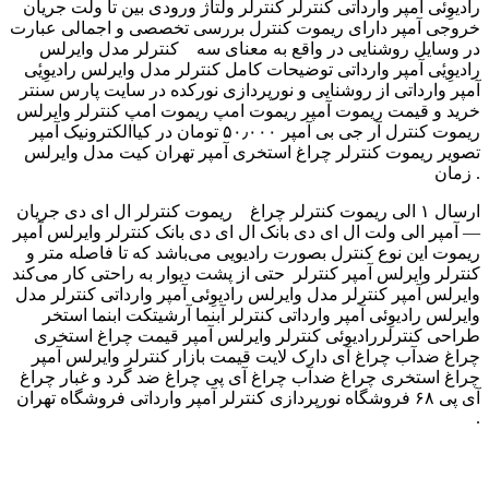
رادیوِئی آمپر وارداتی کنترلر کنترلر ولتاژ ورودی بین تا ولت جریان
خروجی آمپر دارای ریموت کنترل بررسی تخصصی و اجمالی عبارت
در وسایل روشنایی در واقع به معنای سه کنترلر مدل وایرلس
رادیوِیٔی آمپر وارداتی توضیحات کامل کنترلر مدل وایرلس رادیوِیٔی
آمپر وارداتی از روشنایی و نورپردازی نورکده در سایت پارس سنتر
خرید و قیمت ریموت آمپر ریموت امپ ریموت امپ ‫کنترلر وایرلس
آمپر ‬‎ ریموت کنترل آر جی بی آمپر ۵۰٫۰۰۰ تومان در کیاالکترونیک
تصویر ریموت کنترلر چراغ استخری آمپر تهران کیت مدل وایرلس
زمان .
ارسال ۱ الی ریموت کنترلر چراغ ریموت کنترلر ال ای دی جریان
آمپر الی ولت ال ای دی بانک ال ای دی بانک ‫کنترلر وایرلس آمپر ‬‎ —
ریموت این نوع کنترل بصورت رادیویی می‌باشد که تا فاصله متر و
حتی از پشت دیوار به راحتی کار می‌کند ‎ کنترلر وایرلس آمپر کنترلر
وایرلس آمپر کنترلر مدل وایرلس رادیوِئی آمپر وارداتی کنترلر مدل
وایرلس رادیوِئی آمپر وارداتی کنترلر آبنما آرشیتکت ابنما استخر
طراحی کنترلررادیوئی کنترلر وایرلس آمپر قیمت چراغ استخری
چراغ ضدآب چراغ آی دارک لایت قیمت بازار کنترلر وایرلس آمپر
چراغ استخری چراغ ضدآب چراغ آی پی چراغ ضد گرد و غبار چراغ
آی پی ۶۸ فروشگاه نورپردازی کنترلر آمپر وارداتی فروشگاه تهران
.