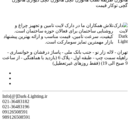
گچی توکار قیمت
تلاش همکاران ما در دارک لایت تامین و تجهیز چراغ و
روشنایی ساختمان برای فعالان حوزه ساختمان است.
کیفیت، سرعت تامین، قیمت مناسب و ارائه بهترین پیشنهاد
بازار مهمترین تمایز سومارکت است.
تهران - لاله زار نو - جنب بانک ملی - پاساژ درفشان و خوانساری -
راه‎پله سمت چپ - طبقه اول - پلاک 6 (بازدید با هماهنگی - از ساعت
9 صبح الی 19) (فقط روزهای غیرتعطیل)
Info[@]Dark-Lighting.ir
021-36483182
021-36483196
09126508591
989126508591