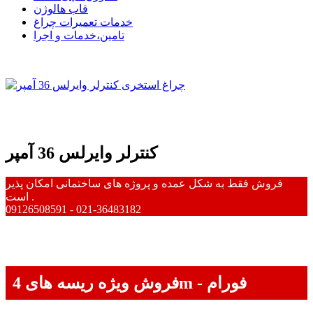
قاب هالوژن
خدمات تعمیرات چراغ
تامین،خدمات و اجرا
کنترلر وایرلس 36 آمپر
فروش فقط به شکل عمده و پروژه های ساختمانی امکان پذیر
است .
09126508591 - 021-36483182
فروش ویژه ریسه های 4m - فورام