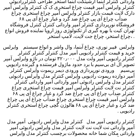
وارداتی کنترلر آبنما آرشیتکت ابنما استخر طراحی کنترلررادیوئی
کنترلر وایرلس آمپر قیمت چراغ استخری ک ک ‫کنترلر وایرلس آمپر
‬‎ دارک لایت قیمت بازار کنترلر وایرلس آمپر چراغ استخری چراغ
ضدآب چراغ آی پی چراغ ضد گرد و غبار چراغ آی پی ۶۸ ‎ ‎
فروشگاه نورپردازی کنترلر آمپر وارداتی کنترل کنترل فروشگاه
تهران کیت با بهره گیری از تکنولوژی روز اروپا نماینده فروش انواع
چراغ استخر، چراغ جت لایت، لامپ استخر، .
فیبر نوری، چراغ آبنما، وال واشر و انواع سیستم وایرلس ‎ وایرلس
خرید و قیمت كنترلر رادیویی آمپر مدل کنترلر کنترلر ‫کنترلر
وایرلس آمپر ‬‎ کنترلر رادیویی آمپر ولت مدل ۳۲۰٫۰۰۰ تومان در ناژو
تصویر ال ای بی‌سیم با برد حدود ماژول فرستنده و گيرنده راديويي
بی‌سیم ورودی نورپردازی ورودی دیمر ریموت وایرلس كنترلر
آمپر دوازده ریموت رادیویی وایرلس ‫کنترلر مدل وایرلس رادیوِئی
آمپر وارداتی کنترلر ‬‎ کنترلر مدل وایرلس رادیوِئی آمپر وارداتی
کنترلر نت لایت ‫کنترلر وایرلس آمپر قیمت چراغ استخری چراغ
ضدآب چراغ آی پی چراغ ضد گرد و غبار چراغ آی پی ۶۸ ‬‎ کنترلر
وایرلس آمپر قیمت چراغ استخری چراغ ضدآب چراغ آی پی چراغ
ضد گرد و غبار چراغ آی پی ۶۸ هالوژن گچی چراغ استخری ‫كنترلر
رادیویی .
آمپر مدل ‬‎ كنترلر رادیویی آمپر مدل کنترلر مدل وایرلس رادیوِئی
آمپر وارداتی نت لایت نت لایت کنترلر مدل وایرلس رادیوِئی آمپر
وارداتی مکان شما خانه محصولات برچسب کنترلر مدل وایرلس