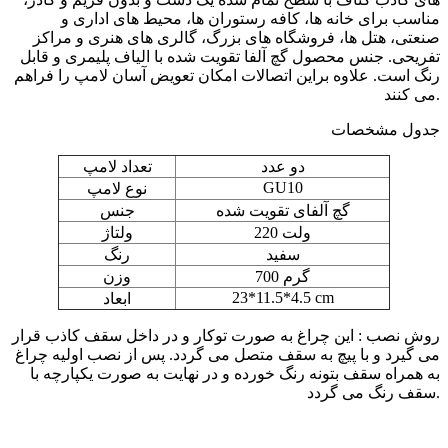
مناسب برای خانه ها، کافه رستوران ها، محیط های اداری و
صنعتی، هتل ها، فروشگاه های بزرگ، گالری های هنری و مراکز
تفریحی. جنس محصول گچ آلفا تقویت شده با الیاف پلیمری و قابل
رنگ است. علاوه براین اتصالات امکان تعویض آسان لامپ را فراهم
می کنند.
جدول مشخصات
دو عدد
تعداد لامپ
GU10
نوع لامپ
گچ آلفای تقویت شده
جنس
220 ولت
ولتاژ
سفید
رنگ
700 گرم
وزن
23*11.5*4.5 cm
ابعاد
روش نصب : این چراغ به صورت توکار و در داخل سقف کاذب قرار
می گیرد و با پیچ به سقف متصل می گردد. پس از نصب اولیه چراغ
به همراه سقف بتونه رنگ خورده و در نهایت به صورت یکپارچه با
سقف رنگ می گردد.