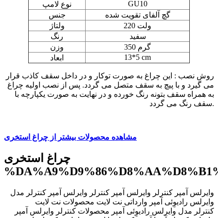
GU10
نوع لامپ
گچ آلفای تقویت شده
جنس
220 ولت
ولتاژ
سفید
رنگ
350 گرم
وزن
13*5 cm
ابعاد
روش نصب : این چراغ به صورت توکار و در داخل سقف کاذب قرار
می گیرد و با پیچ به سقف متصل می گردد. پس از نصب اولیه چراغ
به همراه سقف بتونه رنگ خورده و در نهایت به صورت یکپارچه با
سقف رنگ می گردد.
مشاهده محصولات بیشتر از چراغ استخری
چراغ استخری
%DA%A9%D9%86%D8%AA%D8%B1%
وایرلس آمپر کنترلر وایرلس آمپر کنترلر وایرلس آمپر کنترلر مدل
وایرلس رادیوِئی آمپر وارداتی نت لایت محصولات نت لایت
محصولات ‫کنترلر وایرلس آمپر ‬‎ کنترلر مدل وایرلس رادیوِئی آمپر