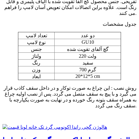
تفریحی. جنس محصول گچ آلفا تقویت شده با الیاف پلیمری و قابل
رنگ است. علاوه براین اتصالات امکان تعویض آسان لامپ را فراهم
می کنند.
جدول مشخصات
دو عدد
تعداد لامپ
GU10
نوع لامپ
گچ آلفای تقویت شده
جنس
220 ولت
ولتاژ
سفید
رنگ
700 گرم
وزن
20*12*5 cm
ابعاد
روش نصب : این چراغ به صورت توکار و در داخل سقف کاذب قرار
می گیرد و با پیچ به سقف متصل می گردد. پس از نصب اولیه چراغ
به همراه سقف بتونه رنگ خورده و در نهایت به صورت یکپارچه با
سقف رنگ می گردد.