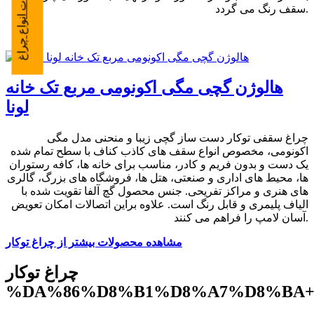
تعمیرات انواع چراغ
سقف رنگ می گردد.
هالوژن گچی مگی اکونومی مربع تک خانه
لونا
چراغ سقفی توکار دست ساز گچی زیبا و منحنی مدل مگی
اکونومی، مخصوص انواع سقف های کاذب کناف با سطح تمام شده
یک دست و بدون فریم و کادر، مناسب برای خانه ها، کافه رستوران
ها، محیط های اداری و صنعتی، هتل ها، فروشگاه های بزرگ، گالری
های هنری و مراکز تفریحی. جنس محصول گچ آلفا تقویت شده با
الیاف پلیمری و قابل رنگ است. علاوه براین اتصالات امکان تعویض
آسان لامپ را فراهم می کنند.
مشاهده محصولات بیشتر از چراغ توکار
چراغ توکار
%DA%86%D8%B1%D8%A7%D8%BA+