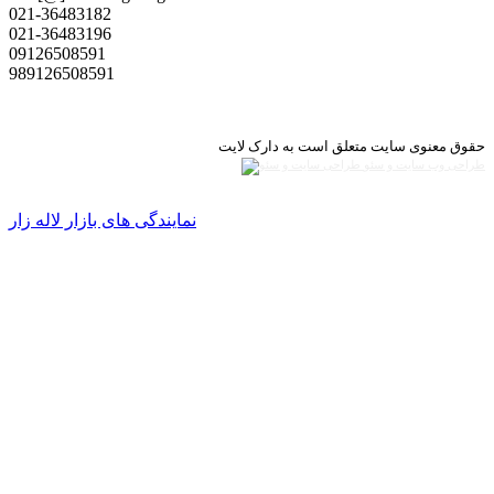
021-36483182
021-36483196
09126508591
989126508591
حقوق معنوی سایت متعلق است به دارک لایت
طراحی وب سایت و سئو
نمایندگی های بازار لاله زار