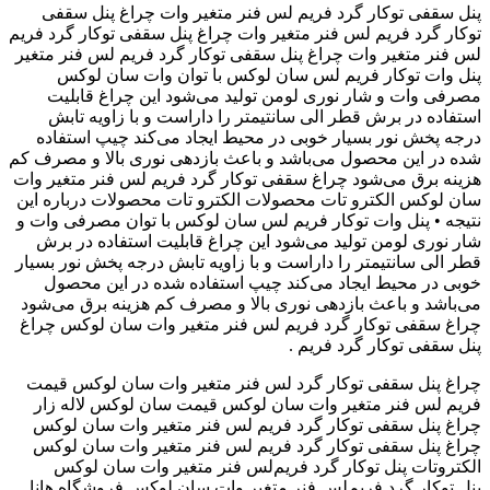
پنل سقفی توکار گرد فریم لس فنر متغیر وات چراغ پنل سقفی
توکار گرد فریم لس فنر متغیر وات چراغ پنل سقفی توکار گرد فریم
لس فنر متغیر وات ‫چراغ پنل سقفی توکار گرد فریم لس فنر متغیر
وات سان لوکس‬‎ پنل وات توکار فریم لس سان لوکس با توان
مصرفی وات و شار نوری لومن تولید می‌شود این چراغ قابلیت
استفاده در برش قطر الی سانتیمتر را داراست و با زاویه تابش
درجه پخش نور بسیار خوبی در محیط ایجاد می‌کند چیپ استفاده
شده در این محصول می‌باشد و باعث بازدهی نوری بالا و مصرف کم
هزینه برق می‌شود چراغ سقفی توکار گرد فریم لس فنر متغیر وات
سان لوکس الکترو تات محصولات الکترو تات محصولات درباره این
نتیجه • پنل وات توکار فریم لس سان لوکس با توان مصرفی وات و
شار نوری لومن تولید می‌شود این چراغ قابلیت استفاده در برش
قطر الی سانتیمتر را داراست و با زاویه تابش درجه پخش نور بسیار
خوبی در محیط ایجاد می‌کند چیپ استفاده شده در این محصول
می‌باشد و باعث بازدهی نوری بالا و مصرف کم هزینه برق می‌شود
چراغ سقفی توکار گرد فریم لس فنر متغیر وات سان لوکس ‫چراغ
پنل سقفی توکار گرد فریم .
لس فنر متغیر وات سان لوکس قیمت‬‎ چراغ پنل سقفی توکار گرد
فریم لس فنر متغیر وات سان لوکس قیمت سان لوکس لاله زار
‫چراغ پنل سقفی توکار گرد فریم لس فنر متغیر وات سان لوکس‬‎
چراغ پنل سقفی توکار گرد فریم لس فنر متغیر وات سان لوکس
الکتروتات ‫پنل توکار گرد فریم‌لس فنر متغیر وات سان لوکس
فروشگاه هانا‬‎ پنل توکار گرد فریم‌لس فنر متغیر وات سان لوکس