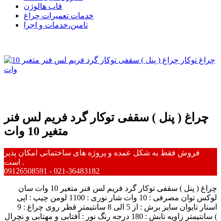
قاب هالوژن
خدمات تعمیرات چراغ
تامین،خدمات و اجرا
چراغ ( پنل ) سقفی توکار گرد فریم لس فنر
متغیر 10 وات
فروش فقط به شکل عمده و پروژه های ساختمانی امکان پذیر
است .
09126508591 - 021-36483182
چراغ ( پنل ) سقفی توکار گرد فریم لس فنر متغیر 10 وات سان
لوکس توان مصرفی : 10 وات شار نوری : 1100 لومن چیپ : اپی
استار تایوان سایز برش : از 5 الی 8 سانتیمتر قطر روی چراغ : 9
سانتیمتر زاویه تابش : 180 درجه رنگ نور : آفتابی و مهتابی و نچرال (