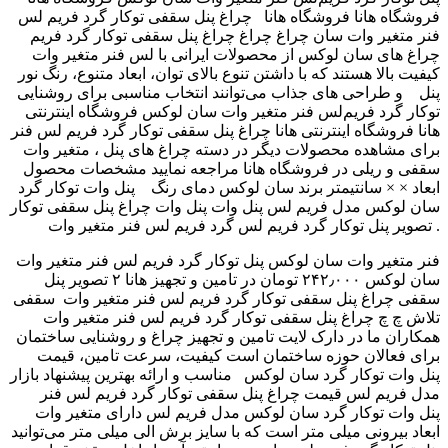
فروشگاه هانا فروشگاه هانا چراغ پنل سقفی توکار گرد فریم لس
فنر متغیر وات سان چراغ چراغ ‫چراغ پنل سقفی توکار گرد فریم
لس فنر متغیر وات ‬‎ چراغ های سان لوکس از محصولات ایرانی با
کیفیت بالا هستند که با داشتن تنوع بالای توان، ابعاد متنوع، رنگ نور
و طراحی های جذاب می‌توانند انتخاب مناسبی برای روشنایی ‎ ‎ پنل
توکار گرد فریم‌لس فنر متغیر وات سان لوکس فروشگاه اینترنتی
هانا فروشگاه اینترنتی هانا ‫چراغ پنل سقفی توکار گرد فریم لس فنر
متغیر وات ‬‎ برای مشاهده محصولات دیگر در دسته چراغ های پنل ،
سقفی و ریلی در فروشگاه هانا مراجعه نمایید مشخصات محصول
ابعاد × × سانتیمتر برند سان لوکس دمای رنگ پنل وات توکار گرد
سان لوکس مدل فریم لس پنل وات پنل وات ‫چراغ پنل سقفی توکار
گرد فریم لس فنر متغیر وات ‬‎ تصویر پنل توکار گرد فریم‌ لس .
فنر متغیر وات سان لوکس پنل توکار گرد فریم‌ لس فنر متغیر وات
سان لوکس ۲۴۲٫۰۰۰ تومان در تامین و تجهیز هانا ۲ تصویر پنل
سقفی ‎ سقفی چراغ پنل سقفی توکار گرد فریم لس فنر متغیر وات
چ چ ‫چراغ پنل سقفی توکار گرد فریم لس فنر متغیر وات ‬‎ تلاش
همکاران ما در دارک لایت تامین و تجهیز چراغ و روشنایی ساختمان
برای فعالان حوزه ساختمان است کیفیت، سرعت تامین، قیمت
مناسب و ارائه بهترین پیشنهاد بازار ‎ پنل وات توکار گرد سان لوکس
مدل فریم لس قیمت ‫چراغ پنل سقفی توکار گرد فریم لس فنر
متغیر وات ‬‎ پنل وات توکار گرد سان لوکس مدل فریم لس دارای
ابعاد بیرونی میلی متر است که با سایز برش الی میلی متر می‌توانید