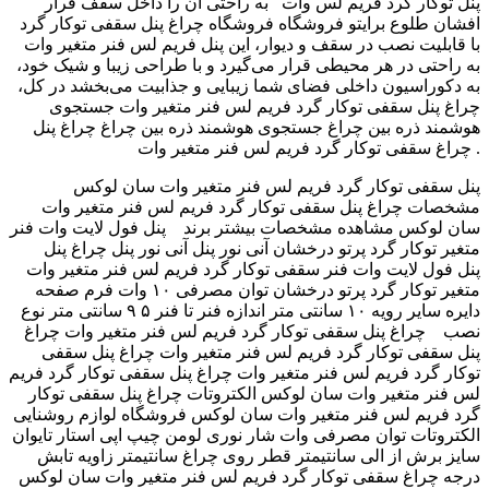
به راحتی آن را داخل سقف قرار ‎ پنل توکار گرد فریم لس وات
افشان طلوع برایتو فروشگاه فروشگاه ‫چراغ پنل سقفی توکار گرد
فریم لس فنر متغیر وات ‬‎ با قابلیت نصب در سقف و دیوار، این پنل
به راحتی در هر محیطی قرار می‌گیرد و با طراحی زیبا و شیک خود،
به دکوراسیون داخلی فضای شما زیبایی و جذابیت می‌بخشد در کل،
چراغ پنل سقفی توکار گرد فریم لس فنر متغیر وات جستجوی
هوشمند ذره بین چراغ جستجوی هوشمند ذره بین چراغ ‫چراغ پنل
سقفی توکار گرد فریم لس فنر متغیر وات ‬‎ چراغ .
پنل سقفی توکار گرد فریم لس فنر متغیر وات سان لوکس
مشخصات چراغ پنل سقفی توکار گرد فریم لس فنر متغیر وات
سان لوکس مشاهده مشخصات بیشتر برند پنل فول لایت وات فنر
متغیر توکار گرد پرتو درخشان آنی نور پنل آنی نور پنل ‫چراغ پنل
سقفی توکار گرد فریم لس فنر متغیر وات ‬‎ پنل فول لایت وات فنر
متغیر توکار گرد پرتو درخشان توان مصرفی ۱۰ وات فرم صفحه
دایره سایر رویه ۱۰ سانتی متر اندازه فنر تا فنر ۵ ۹ سانتی متر نوع
نصب چراغ پنل سقفی توکار گرد فریم لس فنر متغیر وات چراغ
پنل سقفی توکار گرد فریم لس فنر متغیر وات چراغ پنل سقفی
توکار گرد فریم لس فنر متغیر وات چراغ پنل سقفی توکار گرد فریم
لس فنر متغیر وات سان لوکس الکتروتات چراغ پنل سقفی توکار
گرد فریم لس فنر متغیر وات سان لوکس فروشگاه لوازم روشنایی
الکتروتات توان مصرفی وات شار نوری لومن چیپ اپی استار تایوان
سایز برش از الی سانتیمتر قطر روی چراغ سانتیمتر زاویه تابش
درجه چراغ سقفی توکار گرد فریم لس فنر متغیر وات سان لوکس