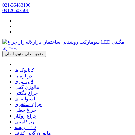
021-36483196
09126508591
منوی اصلی
منوی اصلی
کاتالوگ ها
درباره ما
لاین نوری
هالوژن گچی
چراغ مگنتی
استوانه ای
چراغ استخری
چراغ خطی
چراغ روکار
زیرکابینتی
ریسه LED
هالوژن گچی کناف