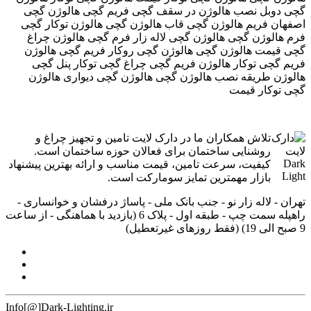
گچی دوبل نصب هالوژن در سقف گچی فریم گچی هالوژن گچی
اصفهان فریم هالوژن گچی قاب هالوژن گچی هالوژن توکار گچی
فرم هالوژن گچی هالوژن گچی لاله زار فرم گچی هالوژن چراغ
گچی قیمت هالوژن گچی هالوژن گچی روکار فریم گچی هالوژن
فریم گچی توکار هالوژن فریم گچی چراغ گچی توکار پنل گچی
هالوژن طریقه نصب هالوژن گچی هالوژن گچی دیواری هالوژن
گچی توکار قیمت
تلاش همکاران ما در دارک لایت تامین و تجهیز چراغ و
روشنایی ساختمان برای فعالان حوزه ساختمان است.
کیفیت، سرعت تامین، قیمت مناسب و ارائه بهترین پیشنهاد
بازار مهمترین تمایز سومارکت است.
تهران - لاله زار نو - جنب بانک ملی - پاساژ درفشان و خوانساری -
راه‎پله سمت چپ - طبقه اول - پلاک 6 (بازدید با هماهنگی - از ساعت
9 صبح الی 19) (فقط روزهای غیرتعطیل)
Info[@]Dark-Lighting.ir