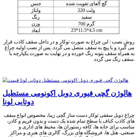
گچ آلفای تقویت شده
جنس
220 ولت
ولتاژ
سفید
رنگ
700 گرم
وزن
23*11.5*4.5 cm
ابعاد
روش نصب : این چراغ به صورت توکار و در داخل سقف کاذب قرار
می گیرد و با پیچ به سقف متصل می گردد. پس از نصب اولیه چراغ
به همراه سقف بتونه رنگ خورده و در نهایت به صورت یکپارچه با
سقف رنگ می گردد.
هالوژن گچی فیوری دوبل اکونومی مستطیل
دوتایی لونا
چراغ دوبل سقفی توکار دست ساز گچی زیبا، مخصوص انواع سقف
های کاذب کناف با سطح تمام شده یک دست و بدون فریم و کادر،
مناسب برای خانه ها، کافه رستوران ها، محیط های اداری و
صنعتی، هتل ها، فروشگاه های بزرگ، گالری های هنری و مراکز