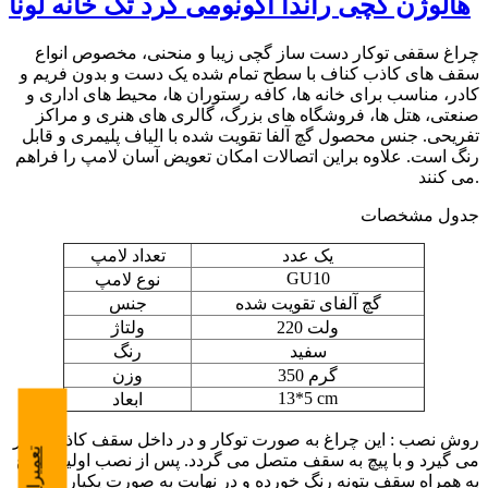
هالوژن گچی راندا اکونومی گرد تک خانه لونا
چراغ سقفی توکار دست ساز گچی زیبا و منحنی، مخصوص انواع
سقف های کاذب کناف با سطح تمام شده یک دست و بدون فریم و
کادر، مناسب برای خانه ها، کافه رستوران ها، محیط های اداری و
صنعتی، هتل ها، فروشگاه های بزرگ، گالری های هنری و مراکز
تفریحی. جنس محصول گچ آلفا تقویت شده با الیاف پلیمری و قابل
رنگ است. علاوه براین اتصالات امکان تعویض آسان لامپ را فراهم
می کنند.
جدول مشخصات
یک عدد
تعداد لامپ
GU10
نوع لامپ
گچ آلفای تقویت شده
جنس
220 ولت
ولتاژ
سفید
رنگ
350 گرم
وزن
13*5 cm
ابعاد
روش نصب : این چراغ به صورت توکار و در داخل سقف کاذب قرار
می گیرد و با پیچ به سقف متصل می گردد. پس از نصب اولیه چراغ
به همراه سقف بتونه رنگ خورده و در نهایت به صورت یکپارچه با