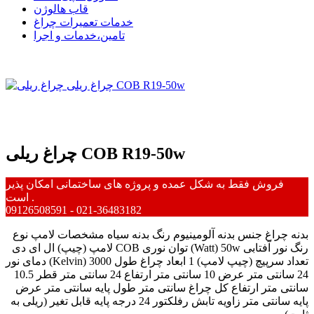
قاب هالوژن
خدمات تعمیرات چراغ
تامین،خدمات و اجرا
چراغ ریلی COB R19-50w
فروش فقط به شکل عمده و پروژه های ساختمانی امکان پذیر
است .
09126508591 - 021-36483182
بدنه چراغ جنس بدنه آلومینیوم رنگ بدنه سیاه مشخصات لامپ نوع
لامپ (چیپ) ال ای دی COB توان نوری (Watt) 50w رنگ نور آفتابی
دمای نور (Kelvin) 3000 تعداد سرپیچ (چیپ لامپ) 1 ابعاد چراغ طول
24 سانتی متر عرض 10 سانتی متر ارتفاع 24 سانتی متر قطر 10.5
سانتی متر ارتفاع کل چراغ سانتی متر طول پایه سانتی متر عرض
پایه سانتی متر زاویه تابش رفلکتور 24 درجه پایه قابل تغیر (ریلی به