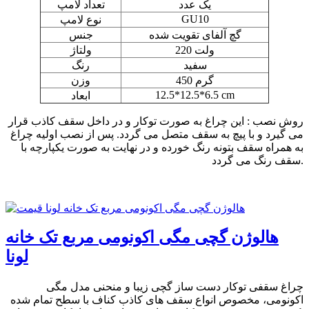
یک عدد
تعداد لامپ
GU10
نوع لامپ
گچ آلفای تقویت شده
جنس
220 ولت
ولتاژ
سفید
رنگ
450 گرم
وزن
12.5*12.5*6.5 cm
ابعاد
روش نصب : این چراغ به صورت توکار و در داخل سقف کاذب قرار
می گیرد و با پیچ به سقف متصل می گردد. پس از نصب اولیه چراغ
به همراه سقف بتونه رنگ خورده و در نهایت به صورت یکپارچه با
سقف رنگ می گردد.
هالوژن گچی مگی اکونومی مربع تک خانه
لونا
چراغ سقفی توکار دست ساز گچی زیبا و منحنی مدل مگی
اکونومی، مخصوص انواع سقف های کاذب کناف با سطح تمام شده