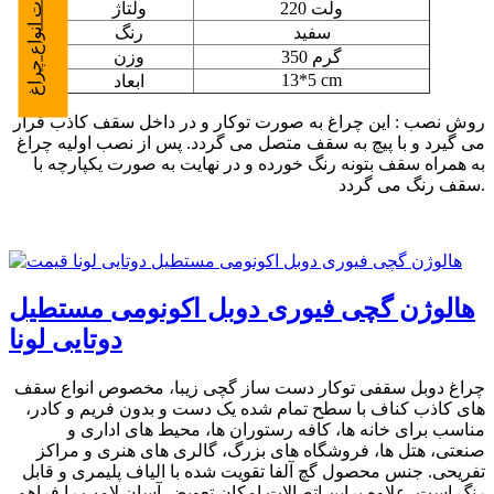
تعمیرات انواع چراغ
220 ولت
ولتاژ
سفید
رنگ
350 گرم
وزن
13*5 cm
ابعاد
روش نصب : این چراغ به صورت توکار و در داخل سقف کاذب قرار
می گیرد و با پیچ به سقف متصل می گردد. پس از نصب اولیه چراغ
به همراه سقف بتونه رنگ خورده و در نهایت به صورت یکپارچه با
سقف رنگ می گردد.
هالوژن گچی فیوری دوبل اکونومی مستطیل
دوتایی لونا
چراغ دوبل سقفی توکار دست ساز گچی زیبا، مخصوص انواع سقف
های کاذب کناف با سطح تمام شده یک دست و بدون فریم و کادر،
مناسب برای خانه ها، کافه رستوران ها، محیط های اداری و
صنعتی، هتل ها، فروشگاه های بزرگ، گالری های هنری و مراکز
تفریحی. جنس محصول گچ آلفا تقویت شده با الیاف پلیمری و قابل
رنگ است. علاوه براین اتصالات امکان تعویض آسان لامپ را فراهم