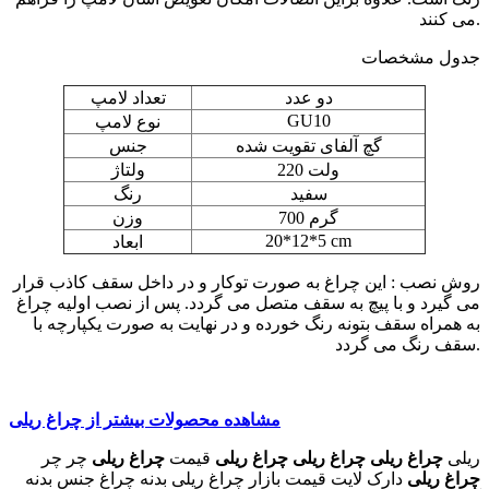
می کنند.
جدول مشخصات
دو عدد
تعداد لامپ
GU10
نوع لامپ
گچ آلفای تقویت شده
جنس
220 ولت
ولتاژ
سفید
رنگ
700 گرم
وزن
20*12*5 cm
ابعاد
روش نصب : این چراغ به صورت توکار و در داخل سقف کاذب قرار
می گیرد و با پیچ به سقف متصل می گردد. پس از نصب اولیه چراغ
به همراه سقف بتونه رنگ خورده و در نهایت به صورت یکپارچه با
سقف رنگ می گردد.
مشاهده محصولات بیشتر از چراغ ریلی
ریلی
چراغ ریلی
چراغ ریلی
چراغ ریلی
قیمت
چراغ ریلی
چر چر
چراغ ریلی
دارک لایت قیمت بازار چراغ ریلی بدنه چراغ جنس بدنه