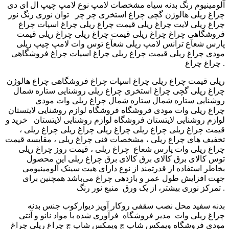
آلومینیوم رنگ بدنه سیاه مشخصات لامپ نوع لامپ چیپ ال ای دی
توان نوری رنگ نور ‎ چراغ ریلی هالوژن گچی چراغ استخری چر چر
چراغ ریلی لایت چراغ ریلی قیمت چراغ ریلی چراغ اسپات چراغ
فروشگاهی چراغ چراغ ریلی قیمت چراغ ریلی چراغ ریلی قیمت
پارس شعآع ترانس لامپ ریلی شعآع توس وات لامپ چیپ ریلی
مودی ‫چراغ ریلی قیمت چراغ ریلی چراغ اسپات چراغ فروشگاهی
چراغ ‬‎ چراغ .
ریلی قیمت چراغ ریلی چراغ اسپات چراغ فروشگاهی چراغ هالوژن
گچی چراغ استخری ‫چراغ ریلی روشنایی ستاره شمال‬‎ چراغ ریلی
روشنایی ستاره شمال ستاره شمال ‫چراغ ریلی وات مودی
فروشگاه لوازم روشنایی لایتستان‬‎ چراغ ریلی وات مودی فروشگاه
لوازم روشنایی لایتستان فروشگاه لوازم روشنایی لایتستان خرید و
قیمت چراغ ریلی چراغ ریلی چراغ ریلی چراغ ریلی چراغ ریلی ،
تخفیف های چراغ ریلی ، مشخصات فنی چراغ ریلی ، مقایسه قیمت
چراغ ریلی ، قیمت روز چراغ ریلی ‎ چراغ ریلی وات پارس شعاع
توس کالای برق کالای برق کالای برق چراغ ریلی این محصول
بخاطر استفاده از قدرتمند از نوع دارای هیت سینک آلومینیومی‌
جهت افزایش طول عمر و بازدهی چراغ می‌باشد همچنین برای
تمرکز نوری بیشتر، از‌ یک ورق منبع نور رنگ .
بدنه سفید محل نصب سقفی روکار آویز دیوارکوب جنس بدنه
فرآوری شده با مواد نانو و آنتی ‎ مدیر فروشگاه ‎ چراغ ریلی وات
مودی فروشگاه ویمکس شاپ چ ویمکس شاپ چ چراغ ریلی چراغ