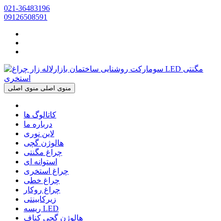
021-36483196
09126508591
منوی اصلی
منوی اصلی
کاتالوگ ها
درباره ما
لاین نوری
هالوژن گچی
چراغ مگنتی
استوانه ای
چراغ استخری
چراغ خطی
چراغ روکار
زیرکابینتی
ریسه LED
هالوژن گچی کناف