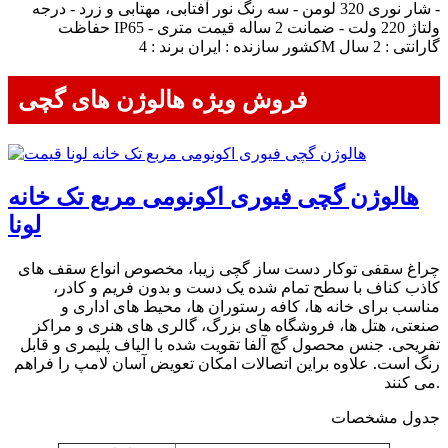
- شار نوری 320 لومن - سه رنگ نور آفتابی، مهتابی و زرد - درجه
حفاظت IP65 - ولتاژ 220 ولت - ضمانت 2 ساله قیمت متری
کشور سازنده : ایران برند : 4M گارانتی : 2 سال
فروش ویژه هالوژن های گچی
هالوژن گچی فیوری اکونومی مربع تک خانه
لونا
چراغ سقفی توکار دست ساز گچی زیبا، مخصوص انواع سقف های
کاذب کناف با سطح تمام شده یک دست و بدون فریم و کادر،
مناسب برای خانه ها، کافه رستوران ها، محیط های اداری و
صنعتی، هتل ها، فروشگاه های بزرگ، گالری های هنری و مراکز
تفریحی. جنس محصول گچ آلفا تقویت شده با الیاف پلیمری و قابل
رنگ است. علاوه براین اتصالات امکان تعویض آسان لامپ را فراهم
می کنند.
جدول مشخصات