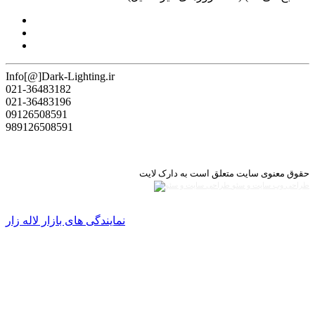
Info[@]Dark-Lighting.ir
021-36483182
021-36483196
09126508591
989126508591
حقوق معنوی سایت متعلق است به دارک لایت
طراحی وب سایت و سئو
نمایندگی های بازار لاله زار