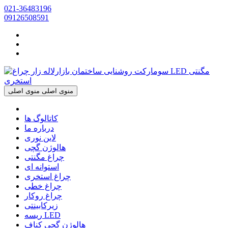
021-36483196
09126508591
منوی اصلی
منوی اصلی
کاتالوگ ها
درباره ما
لاین نوری
هالوژن گچی
چراغ مگنتی
استوانه ای
چراغ استخری
چراغ خطی
چراغ روکار
زیرکابینتی
ریسه LED
هالوژن گچی کناف