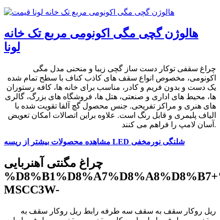
هالوژن گچی مگی اکونومی مربع تک خانه
لونا
چراغ سقفی توکار دست ساز گچی زیبا و منحنی مدل مگی
اکونومی، مخصوص انواع سقف های کاذب کناف با سطح تمام شده
یک دست و بدون فریم و کادر، مناسب برای خانه ها، کافه رستوران
ها، محیط های اداری و صنعتی، هتل ها، فروشگاه های بزرگ، گالری
های هنری و مراکز تفریحی. جنس محصول گچ آلفا تقویت شده با
الیاف پلیمری و قابل رنگ است. علاوه براین اتصالات امکان تعویض
آسان لامپ را فراهم می کنند.
مشاهده محصولات بیشتر از ریسه LED شلنگی نورمخفی
چراغ مگنتی آهنربایی
%D8%B1%D8%A7%D8%A8%D8%B7+
MSCC3W-
ریل روکار سقف به سقف سه طرفه رابط ریل روکار سقف به