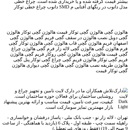
بیشتر قیمت گرفته شده و یا خریداری شده است. چراغ خطی
دانوب چراغ خطی توکار SMD مدل دانوب در رنگهای آفتابی م
هالوژن گچی هالوژن گچی توکار قیمت هالوژن گچی توکار هالوژن
گچی دوبل نصب هالوژن در سقف گچی فریم گچی هالوژن گچی
اصفهان فریم هالوژن گچی قاب هالوژن گچی هالوژن توکار گچی
فرم هالوژن گچی هالوژن گچی لاله زار فرم گچی هالوژن چراغ
گچی قیمت هالوژن گچی هالوژن گچی روکار فریم گچی هالوژن
فریم گچی توکار هالوژن فریم گچی چراغ گچی توکار پنل گچی
هالوژن طریقه نصب هالوژن گچی هالوژن گچی دیواری هالوژن
گچی توکار قیمت
تلاش همکاران ما در دارک لایت تامین و تجهیز چراغ و
روشنایی ساختمان برای فعالان حوزه ساختمان است.
کیفیت، سرعت تامین، قیمت مناسب و ارائه بهترین پیشنهاد
بازار مهمترین تمایز سومارکت است.
تهران - لاله زار نو - جنب بانک ملی - پاساژ درفشان و خوانساری -
راه‎پله سمت چپ - طبقه اول - پلاک 6 (بازدید با هماهنگی - از ساعت
9 صبح الی 19) (فقط روزهای غیرتعطیل)