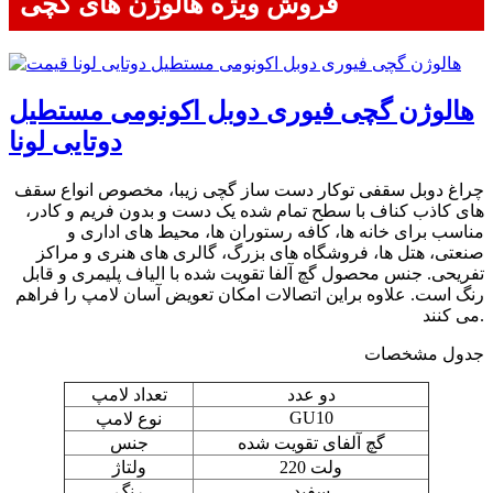
فروش ویژه هالوژن های گچی
هالوژن گچی فیوری دوبل اکونومی مستطیل
دوتایی لونا
چراغ دوبل سقفی توکار دست ساز گچی زیبا، مخصوص انواع سقف
های کاذب کناف با سطح تمام شده یک دست و بدون فریم و کادر،
مناسب برای خانه ها، کافه رستوران ها، محیط های اداری و
صنعتی، هتل ها، فروشگاه های بزرگ، گالری های هنری و مراکز
تفریحی. جنس محصول گچ آلفا تقویت شده با الیاف پلیمری و قابل
رنگ است. علاوه براین اتصالات امکان تعویض آسان لامپ را فراهم
می کنند.
جدول مشخصات
دو عدد
تعداد لامپ
GU10
نوع لامپ
گچ آلفای تقویت شده
جنس
220 ولت
ولتاژ
سفید
رنگ