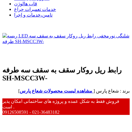
قاب هالوژن
خدمات تعمیرات چراغ
تامین،خدمات و اجرا
رابط ریل روکار سقف به سقف سه طرفه
SH-MSCC3W-
برند : شعاع پارس [
مشاهده لیست محصولات شعاع پارس
]
فروش فقط به شکل عمده و پروژه های ساختمانی امکان پذیر
است .
09126508591 - 021-36483182