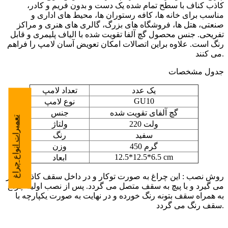
کاذب کناف با سطح تمام شده یک دست و بدون فریم و کادر،
مناسب برای خانه ها، کافه رستوران ها، محیط های اداری و
صنعتی، هتل ها، فروشگاه های بزرگ، گالری های هنری و مراکز
تفریحی. جنس محصول گچ آلفا تقویت شده با الیاف پلیمری و قابل
رنگ است. علاوه براین اتصالات امکان تعویض آسان لامپ را فراهم
می کنند.
جدول مشخصات
یک عدد
تعداد لامپ
GU10
نوع لامپ
گچ آلفای تقویت شده
جنس
تعمیرات انواع چراغ
220 ولت
ولتاژ
سفید
رنگ
450 گرم
وزن
12.5*12.5*6.5 cm
ابعاد
روش نصب : این چراغ به صورت توکار و در داخل سقف کاذب قرار
می گیرد و با پیچ به سقف متصل می گردد. پس از نصب اولیه چراغ
به همراه سقف بتونه رنگ خورده و در نهایت به صورت یکپارچه با
سقف رنگ می گردد.