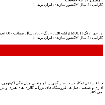
میلیمتر - درجه حفاظت...
کشور سازنده : ایران برند : 4M گارانتی : 2 سال
ریسه اس ام دی 4M مدل لاکسفورد 3528 - تکنولوژی SMD - 2 سال ضمانت - 60 عدد لامپ در هر متر - درجه حفاظت IP65 - تراشه 3528 - رنگ MULTI در چهار رنگ
کشور سازنده : ایران برند : 4M گارانتی : 2 سال
چراغ سقفی توکار دست ساز گچی زیبا و منحنی مدل مگی اکونومی، م
اداری و صنعتی، هتل ها، فروشگاه های بزرگ، گالری های هنری و مرا
می کنند.