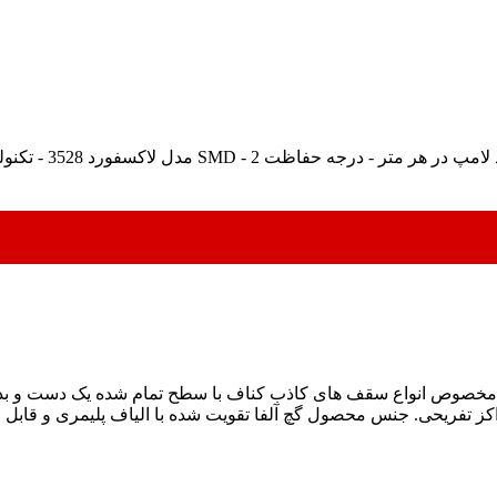
خصوص انواع سقف های کاذب کناف با سطح تمام شده یک دست و بدون 
کز تفریحی. جنس محصول گچ آلفا تقویت شده با الیاف پلیمری و قابل ر