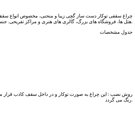
چراغ سقفی توکار دست ساز گچی زیبا و منحنی، مخصوص انواع سقف ه
هتل ها، فروشگاه های بزرگ، گالری های هنری و مراکز تفریحی. جنس محصول گچ آلفا تقویت شده با الیاف پلیمری و قابل رنگ است. علاوه براین اتصالات امکان تعویض آسان لامپ را فراهم می کنند.
جدول مشخصات
روش نصب : این چراغ به صورت توکار و در داخل سقف کاذب قرار می 
رنگ می گردد.