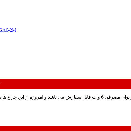
چ
فروش فقط به شکل
چراغ مگنتی نقطه ای متحرک با جنس بدنه آلومینیوم با ولتاژ48 ولت و توان مصرفی 6 وات قابل