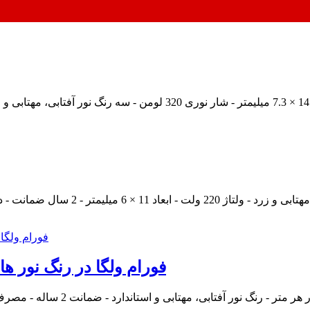
ریسه نئون 5050 ولتاژ 220 ولت 4M فورام ولگا در 