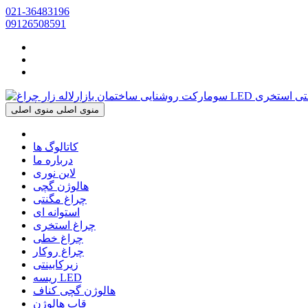
021-36483196
09126508591
منوی اصلی
منوی اصلی
کاتالوگ ها
درباره ما
لاین نوری
هالوژن گچی
چراغ مگنتی
استوانه ای
چراغ استخری
چراغ خطی
چراغ روکار
زیرکابینتی
ریسه LED
هالوژن گچی کناف
قاب هالوژن