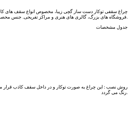
چراغ سقفی توکار دست ساز گچی زیبا، مخصوص انواع سقف های کاذب ک
فروشگاه های بزرگ، گالری های هنری و مراکز تفریحی. جنس محصول گچ آلفا تقویت شده با الیاف پلیمری و قابل رنگ است. علاوه براین اتصالات امکان تعویض آسان لامپ را فراهم می کنند.
جدول مشخصات
روش نصب : این چراغ به صورت توکار و در داخل سقف کاذب قرار می 
رنگ می گردد.