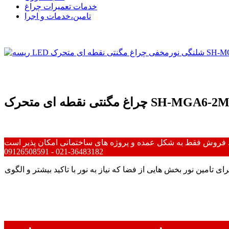
خدمات تعمیرات چراغ
تامین،خدمات و اجرا
راغ مگنتی نقطه ای متحرک SH-MGA6-2M
 عمده و پروژه های ساختمانی امکان پذیر است .
09126508591 - 021-36483182
 سفارش می باشد و امروزه از این چراغ ها برای تامین نور بخش هایی از فضا که نیاز به نور با تاکید بیشتر و الگوی