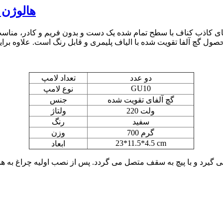
هالوژن 
کاذب کناف با سطح تمام شده یک دست و بدون فریم و کادر، مناسب ب
دو عدد
تعداد لامپ
GU10
نوع لامپ
گچ آلفای تقویت شده
جنس
220 ولت
ولتاژ
سفید
رنگ
700 گرم
وزن
23*11.5*4.5 cm
ابعاد
گیرد و با پیچ به سقف متصل می گردد. پس از نصب اولیه چراغ به هم