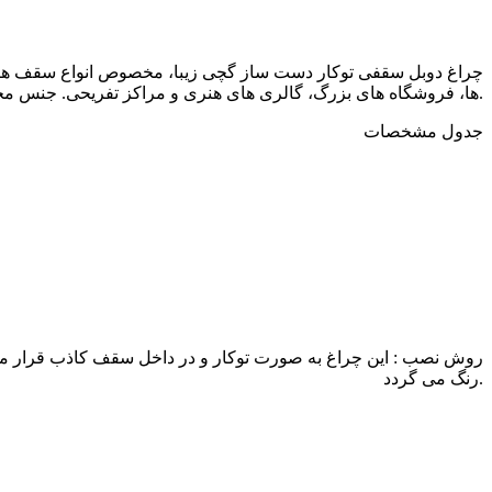
چراغ دوبل سقفی توکار دست ساز گچی زیبا، مخصوص انواع سقف های 
ها، فروشگاه های بزرگ، گالری های هنری و مراکز تفریحی. جنس محصول گچ آلفا تقویت شده با الیاف پلیمری و قابل رنگ است. علاوه براین اتصالات امکان تعویض آسان لامپ را فراهم می کنند.
جدول مشخصات
روش نصب : این چراغ به صورت توکار و در داخل سقف کاذب قرار می 
رنگ می گردد.