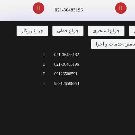
021-36483196
چراغ استخری
چراغ خطی
چراغ روکار
امین،خدمات و اجرا
021-36483182
021-36483196
09126508591
989126508591