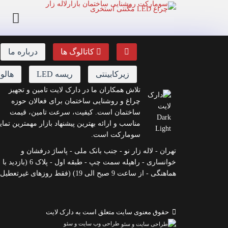
کاتالوگ ها
درباره ما
زیرکابینتی
ریسه LED
هالو
تلاش همکاران ما در دارک لایت تامین و تجهیز
چراغ و روشنایی ساختمان برای فعالان حوزه
ساختمان است. کیفیت، سرعت تامین، قیمت
مناسب و ارائه بهترین پیشنهاد بازار مهمترین تمای
سومارکت است.
تهران - لاله زار نو - جنب بانک ملی - پاساژ درفشان و
خوانساری - راه‎پله سمت چپ - طبقه اول - پلاک 6 (بازدید با
هماهنگی - از ساعت 9 صبح الی 19) (فقط روزهای غیرتعطیل)
حقوق معنوی سایت متعلق است به دارک لایت
طراحی وب سایت و سئو