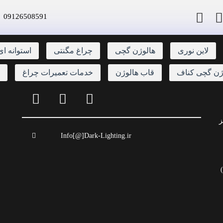
09126508591
لاین نوری
هالوژن گچی
چراغ مگنتی
استوانه ای
ژن گچی کناف
قاب هالوژن
خدمات تعمیرات چراغ
ت
ز
Info[@]Dark-Lighting.ir