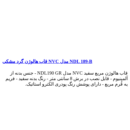
قاب هالوژن گرد مشکی NVC مدل NDL 189-B
قاب هالوژن مربع سفید NVC مدل NDL190 GR - جنس بدنه از
آلمینیوم - قابل نصب در برش 8 سانتی متر - رنگ بدنه سفید - فریم
یه فُرم مربع - دارای پوشش رنگ پودری الکترو استاتیک.