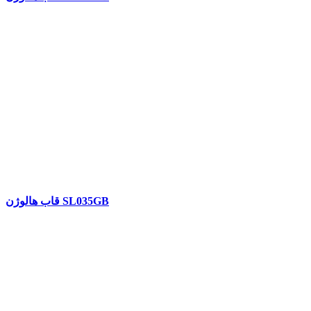
قاب هالوژن SL035GB