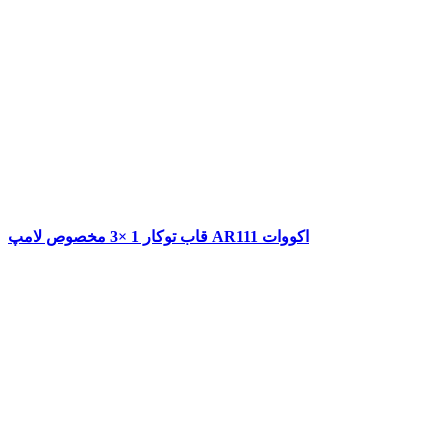
قاب توکار 1 ×3 مخصوص لامپ AR111 اکووات