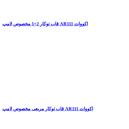
قاب توکار 2×1 مخصوص لامپ AR111 اکووات
قاب توکار مربعی مخصوص لامپ AR111 اکووات