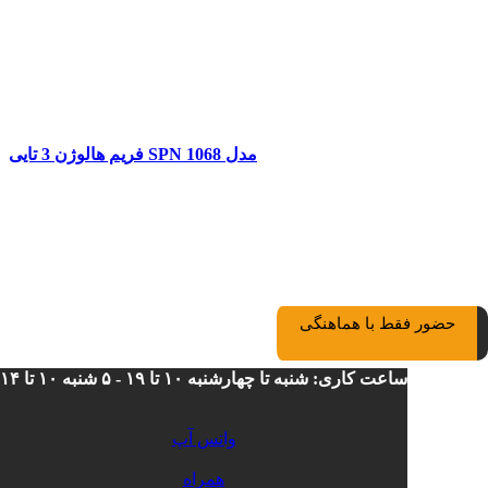
فریم هالوژن 3 تایی SPN مدل 1068
حضور فقط با هماهنگی
ساعت کاری: شنبه تا چهارشنبه ۱۰ تا ۱۹ - ۵ شنبه ۱۰ تا ۱۴
واتس آپ
قاب هالوژن دایکاست 243
همراه