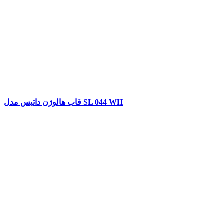
قاب هالوژن داتیس مدل SL 044 WH