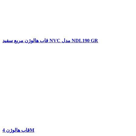
قاب هالوژن مربع سفید NVC مدل NDL190 GR
قاب هالوژن 4M