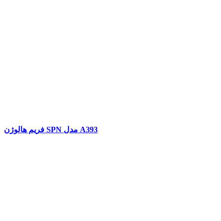
فریم هالوژن SPN مدل A393