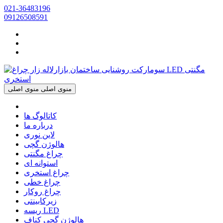
021-36483196
09126508591
منوی اصلی
منوی اصلی
کاتالوگ ها
درباره ما
لاین نوری
هالوژن گچی
چراغ مگنتی
استوانه ای
چراغ استخری
چراغ خطی
چراغ روکار
زیرکابینتی
ریسه LED
هالوژن گچی کناف