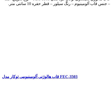
– جنس قاب آلومینیوم – رنگ سیلور – قطر حفره 10 سانتی متر.
قاب هالوژنی آلومینیومی توکار مدل FEC-3503