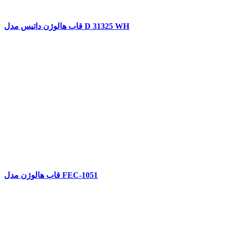
قاب هالوژن داتیس مدل D 31325 WH
قاب هالوژن مدل FEC-1051