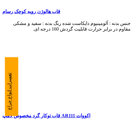
قاب هالوژن رویه کوچک رسام
جنس بدنه : آلومینیوم دایکاست شده رنگ بدنه : سفید و مشکی
مقاوم در برابر حرارت قابلیت گردش 160 درجه ای.
تعمیرات انواع چراغ
قاب توکار گرد مخصوص لامپ AR111 اکووات