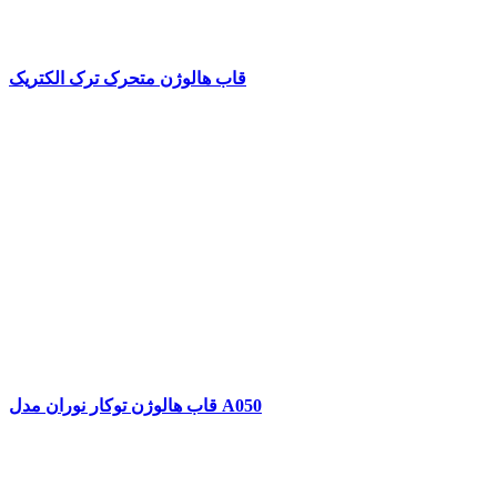
قاب هالوژن متحرک ترک الکتریک
قاب هالوژن توکار نوران مدل A050