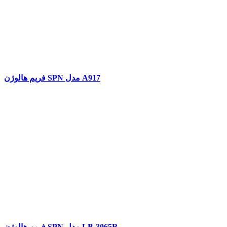
فریم هالوژن SPN مدل A917
فریم هالوژن SPN مدل LB-3065R